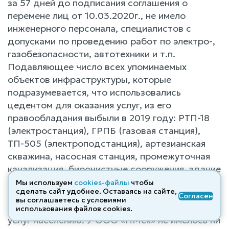
за 57 дней до подписания соглашения о
перемене лиц от 10.03.2020г., не имело
инженерного персонала, специалистов с
допусками по проведению работ по электро-,
газобезопасности, автотехники и т.п.
Подавляющее число всех упоминаемых
объектов инфраструктуры, которые
подразумевается, что использовались
цедентом для оказания услуг, из его
правообладания выбыли в 2019 году: РТП-18
(электростанция), ГРПБ (газовая станция),
ТП-505 (электроподстанция), артезианская
скважина, насосная станция, промежуточная
канализация, биоочистные сооружения, здание
аварийно-диспетчерской службы принадлежат
Мы используем
cookies-файлы
чтобы
сделать сайт удобнее. Оставаясь на сайте,
разрозненно третьим лицам, что не позволяет
Согласен
вы соглашаетесь с условиями
их использование для оказания коммунальных
использования файлов cооkies.
услуг населению. У ООО «НМск» не имелось ни