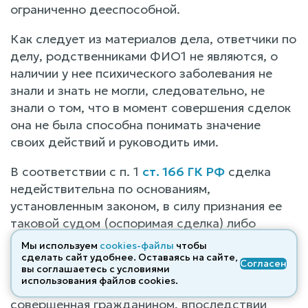
ограниченно дееспособной.
Как следует из материалов дела, ответчики по
делу, родственниками ФИО1 не являются, о
наличии у нее психического заболевания не
знали и знать не могли, следовательно, не
знали о том, что в момент совершения сделок
она не была способна понимать значение
своих действий и руководить ими.
В соответствии с п. 1
ст. 166 ГК РФ
сделка
недействительна по основаниям,
установленным законом, в силу признания ее
таковой судом (оспоримая сделка) либо
независимо от такого признания (ничтожная
Мы используем
cookies-файлы
чтобы
сделка).
сделать сайт удобнее. Оставаясь на сайте,
Согласен
вы соглашаетесь с условиями
использования файлов cооkies.
На основании абз. 2 п. 2
ст. 177 ГК РФ
сделка,
совершенная гражданином, впоследствии