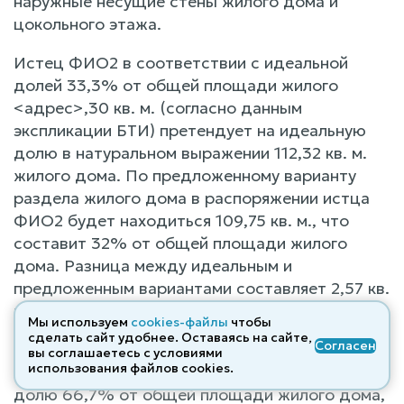
наружные несущие стены жилого дома и
цокольного этажа.
Истец ФИО2 в соответствии с идеальной
долей 33,3% от общей площади жилого
<адрес>,30 кв. м. (согласно данным
экспликации БТИ) претендует на идеальную
долю в натуральном выражении 112,32 кв. м.
жилого дома. По предложенному варианту
раздела жилого дома в распоряжении истца
ФИО2 будет находиться 109,75 кв. м., что
составит 32% от общей площади жилого
дома. Разница между идеальным и
предложенным вариантами составляет 2,57 кв.
м. площади жилого дома (112,32 - 109,75 =
Мы используем
cookies-файлы
чтобы
2,57).
сделать сайт удобнее. Оставаясь на сайте,
Согласен
вы соглашаетесь с условиями
использования файлов cооkies.
Ответчик ФИО3 претендует на идеальную
долю 66,7% от общей площади жилого дома,