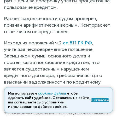
руб. - пени за просрочку уплаты процентов за
пользование кредитом.
Расчет задолженности судом проверен,
признан арифметически верным. Контррасчет
ответчиком не представлен.
Исходя из положений ч.2
ст.811 ГК РФ
,
учитывая несвоевременное погашение
Заемщиком суммы основного долга и
процентов за пользование кредитом, что
является существенным нарушением
кредитного договора, требования истца о
взыскании задолженности по кредитному
договору основаны на законе и подлежат
Мы используем
cookies-файлы
чтобы
удовлетворению.
сделать сайт удобнее. Оставаясь на сайте,
Согласен
вы соглашаетесь с условиями
В соответствии со
ст.450 ГК РФ
по
использования файлов cооkies.
требованию одной из сторон договор может