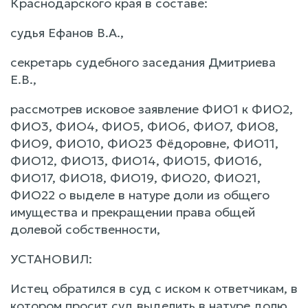
Краснодарского края в составе:
судья Ефанов В.А.,
секретарь судебного заседания Дмитриева
Е.В.,
рассмотрев исковое заявление ФИО1 к ФИО2,
ФИО3, ФИО4, ФИО5, ФИО6, ФИО7, ФИО8,
ФИО9, ФИО10, ФИО23 Фёдоровне, ФИО11,
ФИО12, ФИО13, ФИО14, ФИО15, ФИО16,
ФИО17, ФИО18, ФИО19, ФИО20, ФИО21,
ФИО22 о выделе в натуре доли из общего
имущества и прекращении права общей
долевой собственности,
УСТАНОВИЛ:
Истец обратился в суд с иском к ответчикам, в
котором просит суд выделить в натуре долю