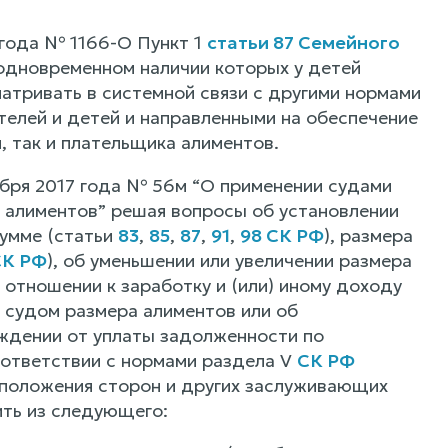
года № 1166-О Пункт 1
статьи 87 Семейного
 одновременном наличии которых у детей
атривать в системной связи с другими нормами
елей и детей и направленными на обеспечение
, так и плательщика алиментов.
абря 2017 года № 56м “О применении судами
м алиментов” решая вопросы об установлении
умме (статьи
83
,
85
,
87
,
91
,
98 СК РФ
), размера
СК РФ
), об уменьшении или увеличении размера
отношении к заработку и (или) иному доходу
о судом размера алиментов или об
ождении от уплаты задолженности по
соответствии с нормами раздела V
СК РФ
 положения сторон и других заслуживающих
ить из следующего: