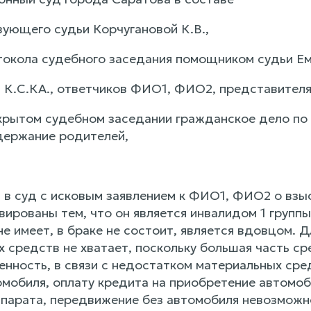
ующего судьи Корчугановой К.В.,
токола судебного заседания помощником судьи Ем
а К.С.КА., ответчиков ФИО1, ФИО2, представител
крытом судебном заседании гражданское дело по
держание родителей,
в суд с исковым заявлением к ФИО1, ФИО2 о взы
ированы тем, что он является инвалидом 1 группы,
не имеет, в браке не состоит, является вдовцом.
 средств не хватает, поскольку большая часть ср
енность, в связи с недостатком материальных сре
мобиля, оплату кредита на приобретение автомоби
ппарата, передвижение без автомобиля невозможн