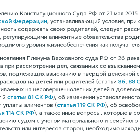
лению Конституционного Суда РФ от 21 мая 2015 
ской Федерации
, устанавливающий условия, при
нность содержать своих родителей, следует рассм
, регулирующими алиментные обязательства родит
ходимого уровня жизнеобеспечения как получателя
тановления Пленума Верховного суда РФ от 26 дек
а при рассмотрении дел, связанных со взыскание
ов, подлежащих взысканию в твердой денежной с
расходов на детей или родителей (статьи
86
,
88 
киваемых на несовершеннолетних детей в долевом 
т 2
статьи 81 СК РФ
), об изменении установленног
 уплаты алиментов (
статья 119 СК РФ
), об освоб
ья 114 СК РФ
), а также иные вопросы, которые в 
ению судом с учетом материального и семейного
тельств или интересов сторон, необходимо исход