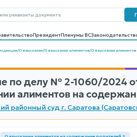
равительство
Президент
Пленумы ВС
Законодательств
говоров
Контакты
Помощь
Поиск
исдикции
/
О взыскании
/
О взыскании алиментов
/
О взыскании алиментов
е по делу
№ 2-1060/2024
от
нии алиментов на содержан
ий районный суд г. Саратова (Саратовс
а
О взыскании алиментов на содержание родителей