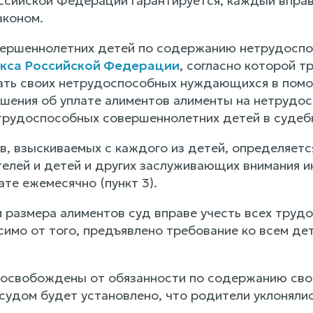
ссийской Федерации гарантируется, каждый вправ
аконом.
вершеннолетних детей по содержанию нетрудосп
кса Российской Федерации
, согласно которой 
ть своих нетрудоспособных нуждающихся в помощи
ашения об уплате алиментов алименты на нетруд
трудоспособных совершеннолетних детей в судебно
в, взыскиваемых с каждого из детей, определяетс
елей и детей и других заслуживающих внимания и
те ежемесячно (пункт 3).
 размера алиментов суд вправе учесть всех труд
имо от того, предъявлено требование ко всем детя
 освобождены от обязанности по содержанию св
 судом будет установлено, что родители уклоняли