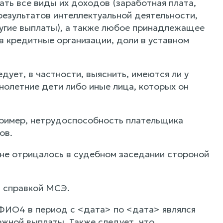
ть все виды их доходов (заработная плата,
езультатов интеллектуальной деятельности,
ругие выплаты), а также любое принадлежащее
 в кредитные организации, доли в уставном
ует, в частности, выяснить, имеются ли у
олетние дети либо иные лица, которых он
ример, нетрудоспособность плательщика
ов.
не отрицалось в судебном заседании стороной
я справкой МСЭ.
ФИО4 в период с <дата> по <дата> являлся
жной выплаты. Также следует, что