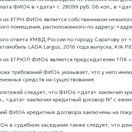
ата ФИО4 в <дата> г. 28099 руб. 06 коп., в <дата
е из ЕГРН ФИО4 является собственником нежилого
лого помещения, расположенного по адресу: <адр
ого ответа УМВД России по городу Саратову от 
томобиль LADA Largus, 2016 года выпуска, KIA PIC
е из ЕГРЮЛ ФИО4 является председателем ГПК «
оих требований ФИО4 указывает, что у него имеют
денежных средств на существование.
 платежей следует, что ФИО4 <дата> заключил к
оп., <дата> заключил кредитный договор № с ежем
ний ФИО4 кредитные договора заключены на покуп
О4 в судебном заседании также следует, что ден