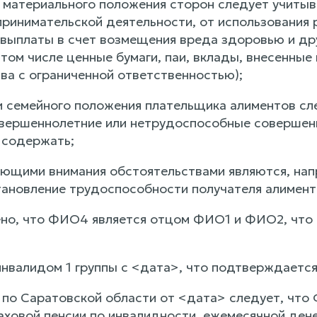
 материального положения сторон следует учитыва
ринимательской деятельности, от использования р
, выплаты в счет возмещения вреда здоровью и д
том числе ценные бумаги, паи, вклады, внесенные
ва с ограниченной ответственностью);
 семейного положения плательщика алиментов след
овершеннолетние или нетрудоспособные совершенн
 содержать;
ющими внимания обстоятельствами являются, нап
тановление трудоспособности получателя алимент
но, что ФИО4 является отцом ФИО1 и ФИО2, что 
нвалидом 1 группы с <дата>, что подтверждаетс
по Саратовской области от <дата> следует, что 
аховой пенсии по инвалидности, ежемесячной дене