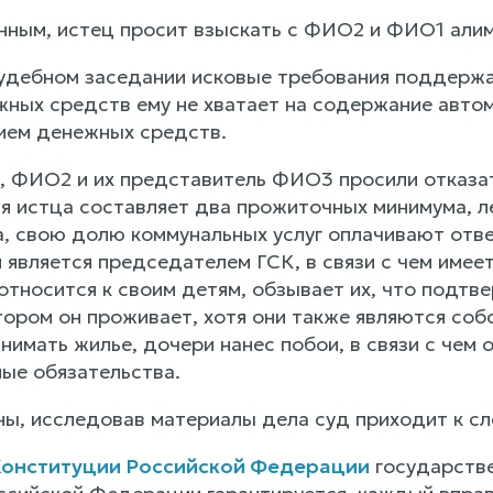
енным, истец просит взыскать с ФИО2 и ФИО1 алим
дебном заседании исковые требования поддержал
жных средств ему не хватает на содержание автом
вием денежных средств.
 ФИО2 и их представитель ФИО3 просили отказат
ия истца составляет два прожиточных минимума, л
, свою долю коммунальных услуг оплачивают ответ
 является председателем ГСК, в связи с чем имее
относится к своим детям, обзывает их, что подтв
ором он проживает, хотя они также являются собс
имать жилье, дочери нанес побои, в связи с чем 
ые обязательства.
ы, исследовав материалы дела суд приходит к с
 Конституции Российской Федерации
государстве