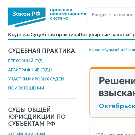
Кодексы
Судебная практика
Популярные законы
П
Калькуляторы
Справочные материалы
Образцы до
СУДЕБНАЯ ПРАКТИКА
Начало
/
Суды общей юр
ВЕРХОВНЫЙ СУД
АРБИТРАЖНЫЕ СУДЫ
Решени
УЧАСТКИ МИРОВЫХ СУДЕЙ
ПОИСК РЕШЕНИЙ
взыска
Октябрьск
СУДЫ ОБЩЕЙ
ЮРИСДИКЦИИ ПО
СУБЪЕКТАМ РФ
АЛТАЙСКИЙ КРАЙ
Категория дел