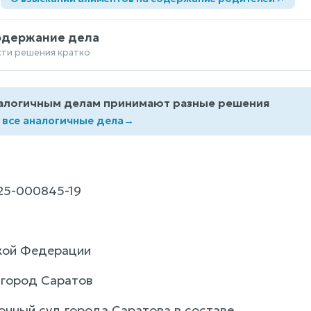
одержание дела
сти решения кратко
алогичным делам принимают разные решения
 все аналогичные дела
→
25-000845-19
кой Федерации
. город Саратов
онный суд города Саратова в составе