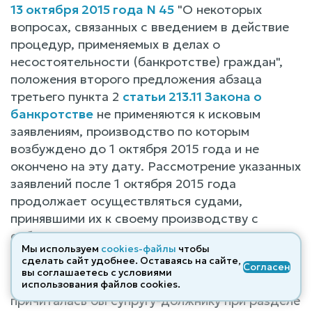
13 октября 2015 года N 45
"О некоторых
вопросах, связанных с введением в действие
процедур, применяемых в делах о
несостоятельности (банкротстве) граждан",
положения второго предложения абзаца
третьего пункта 2
статьи 213.11 Закона о
банкротстве
не применяются к исковым
заявлениям, производство по которым
возбуждено до 1 октября 2015 года и не
окончено на эту дату. Рассмотрение указанных
заявлений после 1 октября 2015 года
продолжает осуществляться судами,
принявшими их к своему производству с
соблюдением правил подсудности.
Мы используем
cookies-файлы
чтобы
сделать сайт удобнее. Оставаясь на сайте,
В настоящем деле рассматривается иск о
Согласен
вы соглашаетесь с условиями
выделе доли супруга-должника, которая
использования файлов cооkies.
причиталась бы супругу-должнику при разделе