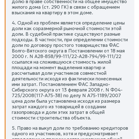
долю в праве собственности на общее имущество
жилого дома (ст. 290 ГК) в связи с обращением
взыскания на квартиру в этом доме.
4. Одной из проблем является определение цены
доли как соразмерной рыночной стоимости этой
доли. В судебной практике существуют разные
подходы. В частности, при определении стоимости
доли по договору простого товарищества ФАС
Волго-Вятского округа в Постановлении от 18 мая
2000 г. N А28-858/99-111/22-А28-794/99-111/22
ссылался на сложившуюся стоимость жилой
площади на момент выделения квартир и
рассчитывал доли участников совместной
деятельности исходя из фактически понесенных
ими затрат. Постановлением ФАС Западно-
Сибирского округа от 13 февраля 2008 г. N Ф04-
725/2008(117-А75-38) по делу N А75-1189/2007
цена доли была установлена исходя из размера
затрат каждого из товарищей в создании
газопровода и доли этих затрат в общей
стоимости строительства объекта.
5. Право на выкуп доли по требованию кредиторов
одного из участников, хотя и предусматривает