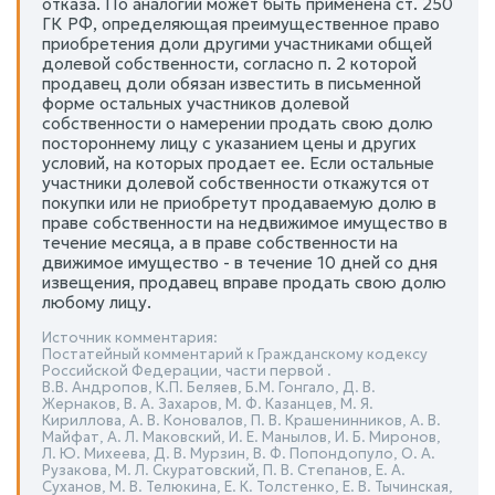
отказа. По аналогии может быть применена ст. 250
ГК РФ, определяющая преимущественное право
приобретения доли другими участниками общей
долевой собственности, согласно п. 2 которой
продавец доли обязан известить в письменной
форме остальных участников долевой
собственности о намерении продать свою долю
постороннему лицу с указанием цены и других
условий, на которых продает ее. Если остальные
участники долевой собственности откажутся от
покупки или не приобретут продаваемую долю в
праве собственности на недвижимое имущество в
течение месяца, а в праве собственности на
движимое имущество - в течение 10 дней со дня
извещения, продавец вправе продать свою долю
любому лицу.
Источник комментария:
Постатейный комментарий к Гражданскому кодексу
Российской Федерации, части первой .
В.В. Андропов, К.П. Беляев, Б.М. Гонгало, Д. В.
Жернаков, В. А. Захаров, М. Ф. Казанцев, М. Я.
Кириллова, А. В. Коновалов, П. В. Крашенинников, А. В.
Майфат, А. Л. Маковский, И. Е. Манылов, И. Б. Миронов,
Л. Ю. Михеева, Д. В. Мурзин, В. Ф. Попондопуло, О. А.
Рузакова, М. Л. Скуратовский, П. В. Степанов, Е. А.
Суханов, М. В. Телюкина, Е. К. Толстенко, Е. В. Тычинская,