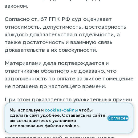
законом.
Согласно ст. 67 ГПК РФ суд оценивает
относимость, допустимость, достоверность
каждого доказательства в отдельности, а
также достаточность и взаимную связь
доказательств в их совокупности.
Материалами дела подтверждается и
ответчиками обратного не доказано, что
задолженность по оплате за жилое помещение
не погашена до настоящего времени.
При этом доказательств уважительных причин
невнесения платы за жилое помещение
Мы используем
cookies-файлы
чтобы
ответчик не представил. Судом, путем
сделать сайт удобнее. Оставаясь на сайте,
Согласен
вы соглашаетесь с условиями
истребования сведений установлено, что
использования файлов cооkies.
ответчики ФИО1 и ФИО2 являются
получателями пенсий, в силу чего имеют