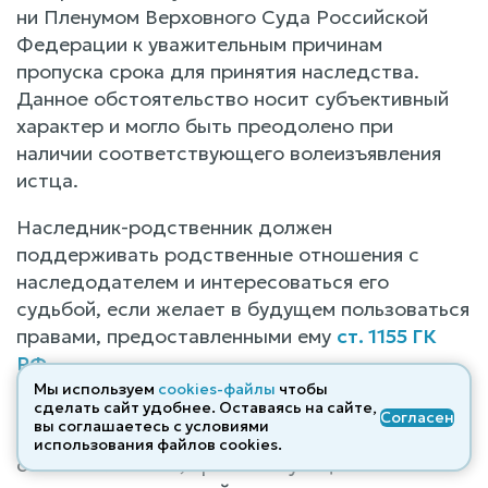
ни Пленумом Верховного Суда Российской
Федерации к уважительным причинам
пропуска срока для принятия наследства.
Данное обстоятельство носит субъективный
характер и могло быть преодолено при
наличии соответствующего волеизъявления
истца.
Наследник-родственник должен
поддерживать родственные отношения с
наследодателем и интересоваться его
судьбой, если желает в будущем пользоваться
правами, предоставленными ему
ст. 1155 ГК
РФ
.
Мы используем
cookies-файлы
чтобы
Доказательств, свидетельствующих об
сделать сайт удобнее. Оставаясь на сайте,
Согласен
вы соглашаетесь с условиями
объективных, не зависящих от истца
использования файлов cооkies.
обстоятельствах, препятствующих ей