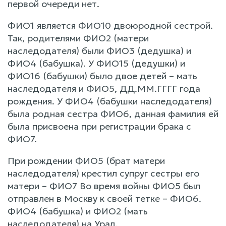
первой очереди нет.
ФИО1 является ФИО10 двоюродной сестрой.
Так, родителями ФИО2 (матери
наследодателя) были ФИО3 (дедушка) и
ФИО4 (бабушка). У ФИО15 (дедушки) и
ФИО16 (бабушки) было двое детей – мать
наследодателя и ФИО5, ДД.ММ.ГГГГ года
рождения. У ФИО4 (бабушки наследодателя)
была родная сестра ФИО6, данная фамилия ей
была присвоена при регистрации брака с
ФИО7.
При рождении ФИО5 (брат матери
наследодателя) крестил супруг сестры его
матери – ФИО7 Во время войны ФИО5 был
отправлен в Москву к своей тетке – ФИО6.
ФИО4 (бабушка) и ФИО2 (мать
наследодателя) на Урал.