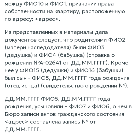
между ФИО10 и ФИО1, признании права
собственности на квартиру, расположенную
по адресу: <адрес>.
Из представленных в материалы дела
документов следует, что родителями ФИО2
(матери наследодателя) были ФИО3
(дедушка) и ФИО4 (бабушка) (справка о
рождении №А-02641 от ДД.ММ.ГГГГ). Кроме
нее у ФИО15 (дедушки) и ФИО16 (бабушки)
был сын - ФИО5, ДД.ММ.ГГГГ года рождения
(отец истца) (свидетельство о рождении №).
ДД.ММ.ГГГГ ФИО5, ДД.ММ.ГГГГ года
рождения, усыновили – ФИО7 и ФИО6, о чем в
Бюро записи актов гражданского состояния
<адрес> составлена запись № от
ДД.ММ.ГГГГ.