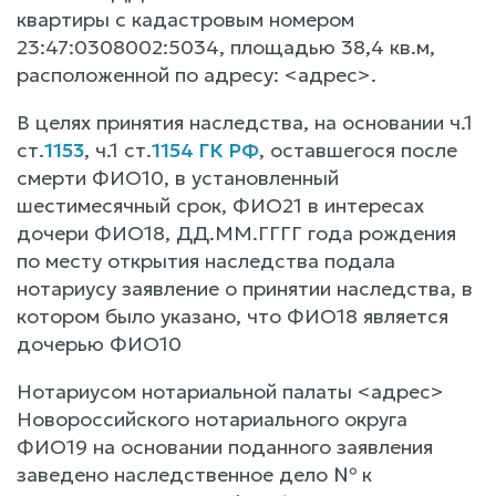
квартиры с кадастровым номером
23:47:0308002:5034, площадью 38,4 кв.м,
расположенной по адресу: <адрес>.
В целях принятия наследства, на основании ч.1
ст.
1153
, ч.1 ст.
1154 ГК РФ
, оставшегося после
смерти ФИО10, в установленный
шестимесячный срок, ФИО21 в интересах
дочери ФИО18, ДД.ММ.ГГГГ года рождения
по месту открытия наследства подала
нотариусу заявление о принятии наследства, в
котором было указано, что ФИО18 является
дочерью ФИО10
Нотариусом нотариальной палаты <адрес>
Новороссийского нотариального округа
ФИО19 на основании поданного заявления
заведено наследственное дело № к