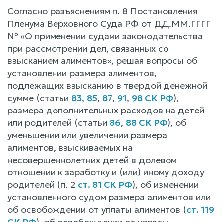
Согласно разъяснениям п. 8 Постановления
Пленума Верховного Суда РФ от ДД.ММ.ГГГГ
№ «О применении судами законодательства
при рассмотрении дел, связанных со
взысканием алиментов», решая вопросы об
установлении размера алиментов,
подлежащих взысканию в твердой денежной
сумме (статьи
83
,
85
,
87
,
91
,
98 СК РФ
),
размера дополнительных расходов на детей
или родителей (статьи
86
,
88 СК РФ
), об
уменьшении или увеличении размера
алиментов, взыскиваемых на
несовершеннолетних детей в долевом
отношении к заработку и (или) иному доходу
родителей (п. 2
ст. 81 СК РФ
), об изменении
установленного судом размера алиментов или
об освобождении от уплаты алиментов (
ст. 119
СК РФ
), об освобождении от уплаты