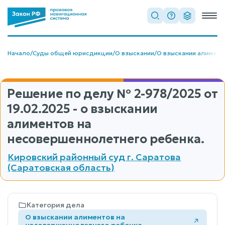
Начало
/
Суды общей юрисдикции
/
О взыскании
/
О взыскании алимент
Решение по делу
№ 2-978/2025
от
19.02.2025 - о взыскании
алиментов на
несовершеннолетнего ребенка.
Кировский районный суд г. Саратова
(Саратовская область)
Категория дела
О взыскании алиментов на
несовершеннолетнего ребенка