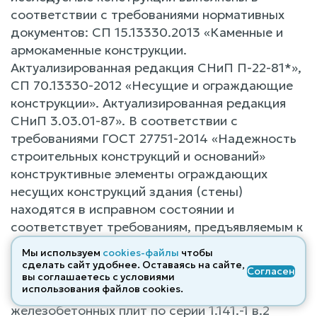
соответствии с требованиями нормативных
документов: СП 15.13330.2013 «Каменные и
армокаменные конструкции.
Актуализированная редакция СНиП П-22-81*»,
СП 70.13330-2012 «Несущие и ограждающие
конструкции». Актуализированная редакция
СНиП 3.03.01-87». В соответствии с
требованиями ГОСТ 27751-2014 «Надежность
строительных конструкций и оснований»
конструктивные элементы ограждающих
несущих конструкций здания (стены)
находятся в исправном состоянии и
соответствует требованиям, предъявляемым к
подобного рода конструкциям.
Мы используем
cookies-файлы
чтобы
сделать сайт удобнее. Оставаясь на сайте,
Согласен
Перекрытия существующего здания
вы соглашаетесь с условиями
использования файлов cооkies.
представлено в виде сборных
железобетонных плит по серии 1.141.-1 в.2