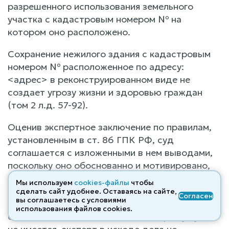
разрешенного использования земельного
участка с кадастровым номером № на
котором оно расположено.
Сохранение нежилого здания с кадастровым
номером № расположенное по адресу:
<адрес> в реконструированном виде не
создает угрозу жизни и здоровью граждан
(том 2 л.д. 57-92).
Оценив экспертное заключение по правилам,
установленным в ст. 86 ГПК РФ, суд
соглашается с изложенными в нем выводами,
поскольку оно обоснованно и мотивировано,
ответы на поставленные вопросы являются
Мы используем
cookies-файлы
чтобы
ясными и понятными. Выводы эксперта
сделать сайт удобнее. Оставаясь на сайте,
Согласен
вы соглашаетесь с условиями
мотивированы, оснований сомневаться в
использования файлов cооkies.
обоснованности заключения эксперта у суда