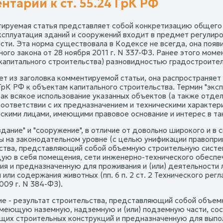
нтарий к ст. 55.24 ГрК РФ
тируемая статья представляет собой конкретизацию общего п
ксплуатация зданий и сооружений входит в предмет регулир
сти. Эта норма существовала в Кодексе не всегда, она появи
ого закона от 28 ноября 2011 г. N 337-ФЗ. Ранее этого моме
капитального строительства) разновидностью градостроител
ет из заголовка комментируемой статьи, она распространяет 
1 ГрК РФ к объектам капитального строительства. Термин "эк
как всякое использование указанных объектов (а также отдел
 соответствии с их предназначением и техническими характе
скими лицами, имеющими правовое основание и интерес в та
дание" и "сооружение", в отличие от довольно широкого и в 
ы на законодательном уровне (с целью унификации правоприм
ства, представляющий собой объемную строительную систе
ю в себя помещения, сети инженерно-технического обеспеч
ия и предназначенную для проживания и (или) деятельности
или содержания животных (пп. 6 п. 2 ст. 2 Технического рег
009 г. N 384-ФЗ).
е - результат строительства, представляющий собой объем
имеющую наземную, надземную и (или) подземную части, сос
их строительных конструкций и предназначенную для выпо