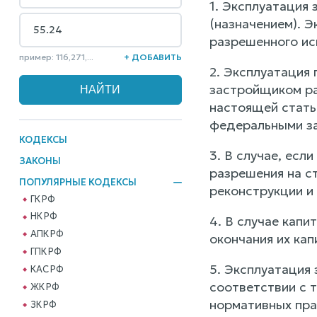
1. Эксплуатация
(назначением). 
разрешенного ис
пример: 116,271,...
+ ДОБАВИТЬ
2. Эксплуатация
застройщиком ра
настоящей стать
федеральными за
КОДЕКСЫ
3. В случае, есл
ЗАКОНЫ
разрешения на ст
ПОПУЛЯРНЫЕ КОДЕКСЫ
реконструкции и 
ГК РФ
НК РФ
4. В случае капи
АПК РФ
окончания их кап
ГПК РФ
5. Эксплуатация
КАС РФ
соответствии с 
ЖК РФ
нормативных пра
ЗК РФ