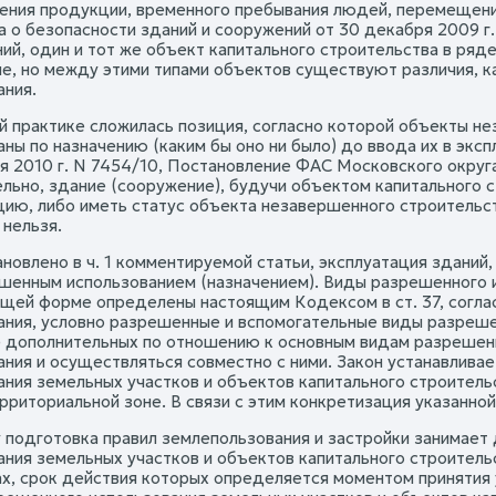
ения продукции, временного пребывания людей, перемещения л
а о безопасности зданий и сооружений от 30 декабря 2009 г.
й, один и тот же объект капитального строительства в ряде
е, но между этими типами объектов существуют различия, ка
ания.
й практике сложилась позиция, согласно которой объекты не
аны по назначению (каким бы оно ни было) до ввода их в эк
ря 2010 г. N 7454/10, Постановление ФАС Московского округа
льно, здание (сооружение), будучи объектом капитального с
цию, либо иметь статус объекта незавершенного строительс
 нельзя.
тановлено в ч. 1 комментируемой статьи, эксплуатация здани
ешенным использованием (назначением). Виды разрешенного 
бщей форме определены настоящим Кодексом в ст. 37, согл
ания, условно разрешенные и вспомогательные виды разреш
е дополнительных по отношению к основным видам разрешен
ания и осуществляться совместно с ними. Закон устанавлив
ания земельных участков и объектов капитального строител
рриториальной зоне. В связи с этим конкретизация указанно
 подготовка правил землепользования и застройки занимает
ания земельных участков и объектов капитального строитель
х, срок действия которых определяется моментом принятия 