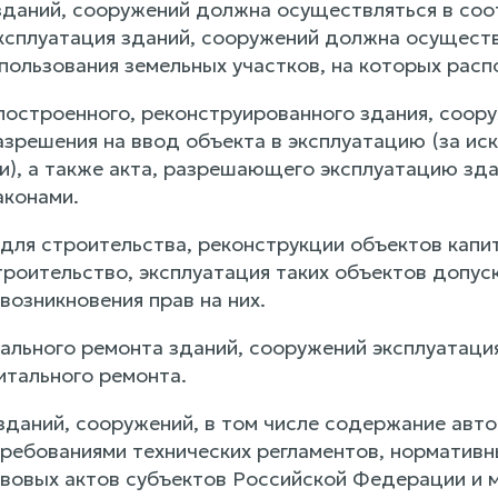
 зданий, сооружений должна осуществляться в со
Эксплуатация зданий, сооружений должна осуществ
пользования земельных участков, на которых расп
 построенного, реконструированного здания, соор
зрешения на ввод объекта в эксплуатацию (за иск
и), а также акта, разрешающего эксплуатацию зда
конами.
и для строительства, реконструкции объектов кап
роительство, эксплуатация таких объектов допуск
возникновения прав на них.
тального ремонта зданий, сооружений эксплуатаци
итального ремонта.
 зданий, сооружений, в том числе содержание авт
требованиями технических регламентов, норматив
вовых актов субъектов Российской Федерации и м