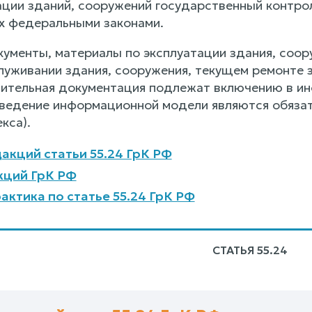
ации зданий, сооружений государственный контрол
х федеральными законами.
кументы, материалы по эксплуатации здания, соор
луживании здания, сооружения, текущем ремонте 
нительная документация подлежат включению в ин
ведение информационной модели являются обязат
кса).
акций статьи 55.24 ГрК РФ
кций ГрК РФ
актика по статье 55.24 ГрК РФ
СТАТЬЯ 55.24