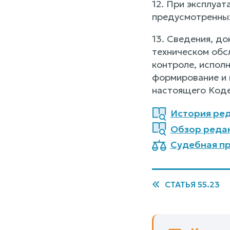
12. При эксплуат
предусмотренны
13. Сведения, до
техническом обс
контроле, испол
формирование и 
настоящего Коде
История ред
Обзор реда
Судебная пр
СТАТЬЯ 55.23