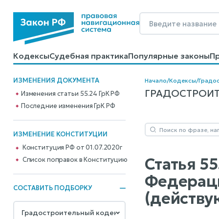
Кодексы
Судебная практика
Популярные законы
П
Калькуляторы
Справочные материалы
Образцы до
ИЗМЕНЕНИЯ ДОКУМЕНТА
Начало
/
Кодексы
/
Градо
ГРАДОСТРОИТЕ
Изменения статьи 55.24 ГрК РФ
Последние изменения ГрК РФ
ИЗМЕНЕНИЕ КОНСТИТУЦИИ
Конституция РФ от 01.07.2020г
Статья 5
Cписок поправок в Конституцию
Федераци
СОСТАВИТЬ ПОДБОРКУ
(действу