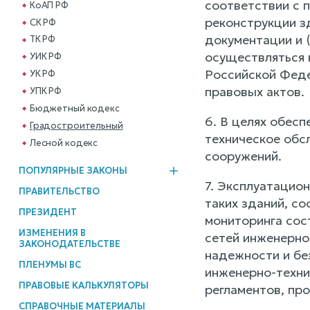
соответствии с п
КоАП РФ
реконструкции з
СК РФ
документации и 
ТК РФ
осуществляться 
УИК РФ
Российской Феде
УК РФ
правовых актов.
УПК РФ
Бюджетный кодекс
6. В целях обес
Градостроительный
техническое обс
Лесной кодекс
сооружений.
ПОПУЛЯРНЫЕ ЗАКОНЫ
7. Эксплуатацио
ПРАВИТЕЛЬСТВО
таких зданий, с
ПРЕЗИДЕНТ
мониторинга сос
ИЗМЕНЕНИЯ В
сетей инженерно
ЗАКОНОДАТЕЛЬСТВЕ
надежности и бе
ПЛЕНУМЫ ВС
инженерно-техни
ПРАВОВЫЕ КАЛЬКУЛЯТОРЫ
регламентов, пр
СПРАВОЧНЫЕ МАТЕРИАЛЫ