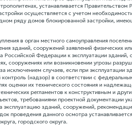
етрополитенах, устанавливается Правительством 
астройки осуществляется с учетом необходимости
дном ряду домов блокированной застройки, имею
тупления в орган местного самоуправления поселен
ения зданий, сооружений заявлений физических и
а Российской Федерации к эксплуатации зданий, 
иях, сооружениях или возникновении угрозы разру
 за исключением случаев, если при эксплуатации 
 контроль (надзор) в соответствии с федеральным
лях оценки их технического состояния и надлежащ
технических регламентов к конструктивным и друг
ъектов, требованиями проектной документации ук
а эксплуатацию зданий, сооружений, рекомендаци
док проведения данного осмотра устанавливается
круга, городского округа.