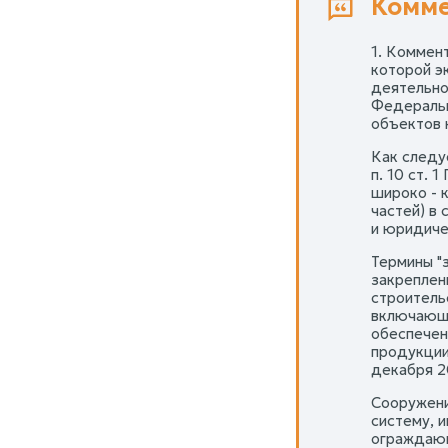
Комме
1. Коммен
которой э
деятельно
Федеральн
объектов 
Как следу
п. 10 ст. 
широко - 
частей) в
и юридиче
Термины "з
закреплен
строитель
включающу
обеспечен
продукции 
декабря 2
Сооружени
систему, 
ограждающ