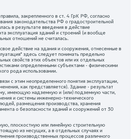
равила, закрепленного в ст. 4 ГрК РФ, согласно
ования законодательства РФ о градостроительной
лась в результате введения в действие
нта эксплуатация зданий и строений (и вообще
ьных отношений не считалась.
свое действие на здания и сооружения, отнесенные в
сплуатация" здесь следует понимать предельно
ьных свойств этих объектов или их отдельных
ристиками определенными субъектами - физическими
кого рода использовании.
связи с этим неопределенного понятия эксплуатации,
енения, как представляется). Здание - результат
му, имеющую надземную и (или) подземную части,
ения и системы инженерно-технического
 людей, размещения производства, хранения
ламента о безопасности зданий и сооружений от 30
ную, плоскостную или линейную строительную
тоящую из несущих, а в отдельных случаях и
лнения производственных процессов различного