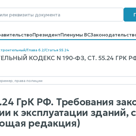
равительство
Президент
Пленумы ВС
Законодательств
говоров
Контакты
Помощь
Поиск
строительный
/
Глава 6.2
/
Статья 55.24
ЛЬНЫЙ КОДЕКС N 190-ФЗ, СТ. 55.24 ГРК Р
5.24 ГрК РФ. Требования за
и к эксплуатации зданий,
ющая редакция)