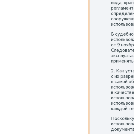
вида, хран
регламент
определени
сооружени
использов
В судебно
использов
от 9 нояб
Следовате
эксплуата
применять
2. Как ус
с их разр
в самой о
использов
в качеств
использов
использов
каждой те
Поскольку
использов
документа