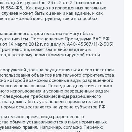
юдей и грузов (пп. 23 п. 2 ст. 2 Технического
 N 384-ФЗ). Как видно из приведенных легальных
 случаев может быть оценен и как здание, и как
к в возможной конструкции, так и в способах
завершенного строительства не могут быть
сплуатацию (см. Постановление Президиума ВАС РФ
 от 14 марта 2012 г. по делу N А40-45587/11-2-305).
троительства, может быть либо введено в
тва, к которому нормы комментируемой статьи
й, сооружений должна осуществляться в соответствии
использования объектов капитального строительства
асно которой возможны основные виды разрешенного
енного использования. Последние допустимы только
ного использования и условно разрешенным видам
ает следующее требование: виды разрешенного
ьства должны быть установлены применительно к
й нормы осуществляется на уровне субъектов РФ.
 длительное время, виды разрешенного
ства обычно устанавливаются в иных нормативных
указанных правил. Например, согласно Перечню