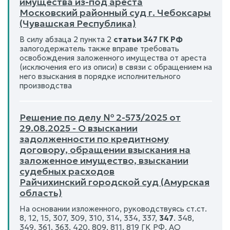
имущества из-под ареста
Московский районный суд г. Чебоксары
(Чувашская Республика)
В силу абзаца 2 пункта 2
статьи 347 ГК РФ
залогодержатель также вправе требовать
освобождения заложенного имущества от ареста
(исключения его из описи) в связи с обращением на
него взыскания в порядке исполнительного
производства
Решение по делу № 2-573/2025 от
29.08.2025 - О взыскании
задолженности по кредитному
договору, обращении взыскания на
заложенное имущество, взыскании
судебных расходов
Райчихинский городской суд (Амурская
область)
На основании изложенного, руководствуясь ст.ст.
8, 12, 15, 307, 309, 310, 314, 334, 337,
347
. 348,
349, 361. 363, 420, 809, 811, 819 ГК РФ, АО