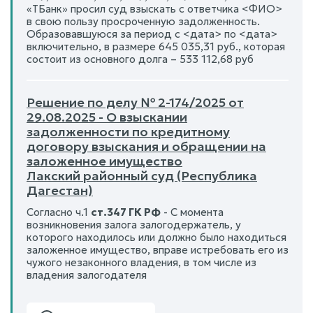
«ТБанк» просил суд взыскать с ответчика <ФИО>
в свою пользу просроченную задолженность.
Образовавшуюся за период с <дата> по <дата>
включительно, в размере 645 035,31 руб., которая
состоит из основного долга – 533 112,68 руб
Решение по делу № 2-174/2025 от
29.08.2025 - О взыскании
задолженности по кредитному
договору взыскания и обращении на
заложенное имущество
Лакский районный суд (Республика
Дагестан)
Согласно ч.1
ст.347 ГК РФ
- С момента
возникновения залога залогодержатель, у
которого находилось или должно было находиться
заложенное имущество, вправе истребовать его из
чужого незаконного владения, в том числе из
владения залогодателя