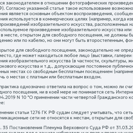
ся законодателем в отношении фотографических произведени
Ф). Согласно указанной статье такое использование возможно
ния является основным объектом воспроизведения, сообщени
ния используется в коммерческих целях (например, когда из
произведений изобразительного искусства, расположенных н
используемое произведение изобразительного искусства или
 в месте, открытом для свободного посещения, не должны 
дению или по кабелю, но они могут быть второстепенным, фо
крытое для свободного посещения, законодательно не опред
есто, где может находиться любое лицо (выставки, галереи и
ния изобразительного искусства (в частности, скульптуры, ж
ркового искусства и т.д., допускающие постоянное публичное
ных местах со свободным бесплатным посещением (например, 
ечь о местах с платным или бесплатным входом.
практика однозначно ответила на вопрос о том, можно ли сч
дного посещения, ни в коей мере не понимается сеть Интерн
04.2019 N 10 "О применении части четвертой Гражданского 
е:
енении статьи 1276 ГК РФ судам следует учитывать, что сет
никационные сети не относятся к местам, открытым для сво
. 35 Постановления Пленума Верховного Суда РФ от 31.03.201
ния судами дел о защите избирательных прав и права на уч