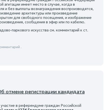
 агитации имеет место в случае, когда в
еля и без выплаты вознаграждения воспроизводятся,
оизведение архитектуры или произведение
ткрытом для свободного посещения, и изображение
роизведения, сообщения в эфир или по кабелю.
дово-паркового искусства см. комментарий к ст.
омментарий .
Об отмене регистрации кандидата
а участие в референдуме граждан Российской
ий
статьи 1276 Гражданского кодекса