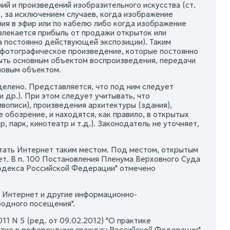
й и произведений изобразительного искусства (ст.
, за исключением случаев, когда изображение
я в эфир или по кабелю либо когда изображение
влекается прибыль от продажи открыток или
а постоянно действующей экспозиции). Таким
 фотографическое произведение, которые постоянно
быть основным объектом воспроизведения, передачи
новым объектом.
елено. Представляется, что под ним следует
 др.). При этом следует учитывать, что
ивописи), произведения архитектуры (здания),
 обозрение, и находятся, как правило, в открытых
парк, кинотеатр и т.д.). Законодатель не уточняет,
итать Интернет таким местом. Под местом, открытым
ет. В п. 100 Постановления Пленума Верховного Суда
кодекса Российской Федерации" отмечено
ь Интернет и другие информационно-
бодного посещения".
1 N 5 (ред. от 09.02.2012) "О практике
астие в референдуме граждан Российской Федерации"