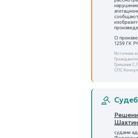
нарушение
агитацион
сообщаютс
изобразит
произведе
О произве
1259 ГК Р
Источник к
Граждански
Гришаев С.П
СПС Консул
Судеб
Решени
Шахтин
судами ад
Федерации