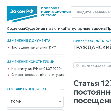
Кодексы
Судебная практика
Популярные законы
П
Калькуляторы
Справочные материалы
Образцы до
ИЗМЕНЕНИЯ ДОКУМЕНТА
Начало
/
Кодексы
/
ГК РФ
/
ГРАЖДАНСКИЙ К
Последние изменения ГК РФ
ИЗМЕНЕНИЕ КОНСТИТУЦИИ
Конституция РФ от 01.07.2020г
Cписок поправок в Конституцию
Статья 1
постоянн
СОСТАВИТЬ ПОДБОРКУ
посещени