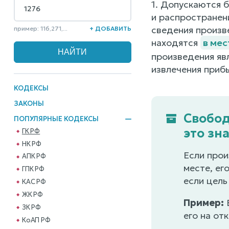
1. Допускаются 
и распространен
сведения произв
пример: 116,271,...
+ ДОБАВИТЬ
находятся
в ме
произведения яв
извлечения приб
КОДЕКСЫ
ЗАКОНЫ
Свобод
ПОПУЛЯРНЫЕ КОДЕКСЫ
это зн
ГК РФ
НК РФ
Если прои
АПК РФ
месте, ег
ГПК РФ
если цель
КАС РФ
ЖК РФ
Пример:
В
ЗК РФ
его на от
КоАП РФ