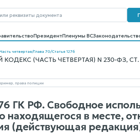
равительство
Президент
Пленумы ВС
Законодательств
говоров
Контакты
Помощь
Поиск
Часть четвертая
/
Глава 70
/
Статья 1276
ОДЕКС (ЧАСТЬ ЧЕТВЕРТАЯ) N 230-ФЗ, СТ. 
276 ГК РФ. Свободное испол
о находящегося в месте, о
я (действующая редакция