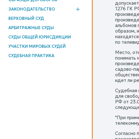
допускает
1276 ГК Р
ЗАКОНОДАТЕЛЬСТВО
произведе
ВЕРХОВНЫЙ СУД
произведе
альбомов 
АРБИТРАЖНЫЕ СУДЫ
образом, 
находятся
СУДЫ ОБЩЕЙ ЮРИСДИКЦИИ
по телеви
УЧАСТКИ МИРОВЫХ СУДЕЙ
Место, от
СУДЕБНАЯ ПРАКТИКА
понимать м
произведе
садово-па
обществен
идет ли р
Судебная 
для свобо
РФ от 23.
следующе
"При прим
телекомму
Согласно п
рассмотре