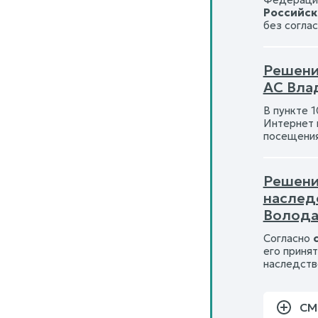
Российс
без согла
Решени
АС Вла
В пункте 
Интернет 
посещени
Решение
наслед
Волода
Согласно
его приня
наследств
СМ