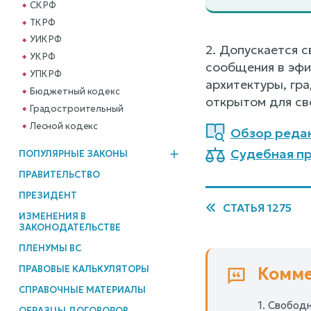
СК РФ
ТК РФ
УИК РФ
2. Допускается 
УК РФ
сообщения в эфи
УПК РФ
архитектуры, гр
Бюджетный кодекс
открытом для св
Градостроительный
Лесной кодекс
Обзор реда
Судебная пр
ПОПУЛЯРНЫЕ ЗАКОНЫ
ПРАВИТЕЛЬСТВО
ПРЕЗИДЕНТ
СТАТЬЯ 1275
ИЗМЕНЕНИЯ В
ЗАКОНОДАТЕЛЬСТВЕ
ПЛЕНУМЫ ВС
ПРАВОВЫЕ КАЛЬКУЛЯТОРЫ
Комме
СПРАВОЧНЫЕ МАТЕРИАЛЫ
1. Свобод
ОБРАЗЦЫ ДОГОВОРОВ