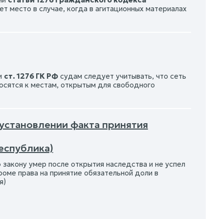
т место в случае, когда в агитационных материалах
и
ст. 1276 ГК РФ
судам следует учитывать, что сеть
осятся к местам, открытым для свободного
 установлении факта принятия
еспублика)
 закону умер после открытия наследства и не успел
роме права на принятие обязательной доли в
я)