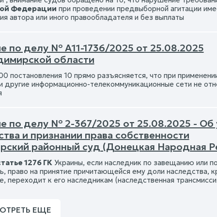
кой Федерации
при проведении предвыборной агитации имее
сия автора или иного правообладателя и без выплаты
е по делу № А11-1736/2025 от 25.08.2025
димирской области
100 постановления 10 прямо разъясняется, что при применени
и другие информационно-телекоммуникационные сети не отн
я
 по делу № 2-367/2025 от 25.08.2025 - Об
ства и признании права собственности
рский районный суд (Донецкая Народная Р
статье 1276 ГК
Украины, если наследник по завещанию или по
ть, право на принятие причитающейся ему доли наследства, к
е, переходит к его наследникам (наследственная трансмисси
ОТРЕТЬ ЕЩЕ