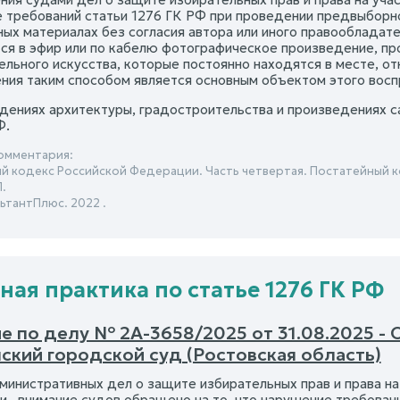
 требований статьи 1276 ГК РФ при проведении предвыборной
ных материалах без согласия автора или иного правообладат
я в эфир или по кабелю фотографическое произведение, пр
ельного искусства, которые постоянно находятся в месте, о
ния таким способом является основным объектом этого восп
дениях архитектуры, градостроительства и произведениях са
Ф.
омментария:
й кодекс Российской Федерации. Часть четвертая. Постатейный к
.
ьтантПлюс. 2022 .
ная практика по статье 1276 ГК РФ
е по делу № 2А-3658/2025 от 31.08.2025 - 
ский городской суд (Ростовская область)
министративных дел о защите избирательных прав и права н
 , внимание судов обращено на то, что нарушение требован