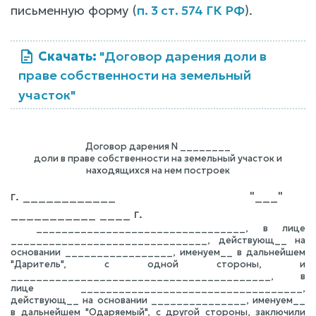
письменную форму (
п. 3 ст. 574 ГК РФ
).
Скачать:
"Договор дарения доли в
праве собственности на земельный
участок"
Договор дарения N ________
доли в праве собственности на земельный участок и
находящихся на нем построек
г. ____________ "___"
___________ ____ г.
_________________________________, в лице
_______________________________, действующ__ на
основании _________________, именуем__ в дальнейшем
"Даритель", с одной стороны, и
_________________________________________, в
лице ___________________________________,
действующ__ на основании _______________, именуем__
в дальнейшем "Одаряемый", с другой стороны, заключили