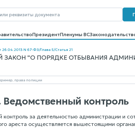
равительство
Президент
Пленумы ВС
Законодательств
говоров
Контакты
Помощь
Поиск
т 26.04.2013 N 67-ФЗ
/
Глава 5
/
Статья 21
ЗАКОН "О ПОРЯДКЕ ОТБЫВАНИЯ АДМИНИСТ
1. Ведомственный контроль
й контроль за деятельностью администрации и со
го ареста осуществляется вышестоящими органам