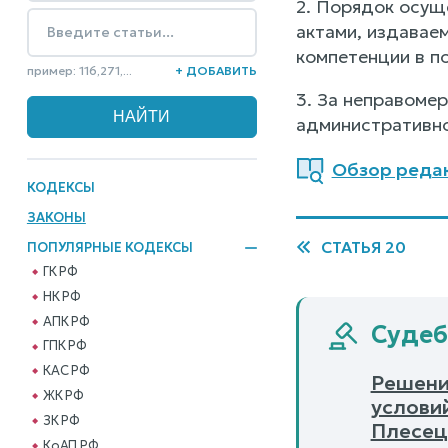
2. Порядок осущ
актами, издавае
компетенции в п
пример: 116,271,...
+ ДОБАВИТЬ
3. За неправоме
административно
Обзор редак
КОДЕКСЫ
ЗАКОНЫ
СТАТЬЯ 20
ПОПУЛЯРНЫЕ КОДЕКСЫ
ГК РФ
НК РФ
АПК РФ
Судеб
ГПК РФ
КАС РФ
Решени
ЖК РФ
услови
ЗК РФ
Плесец
КоАП РФ