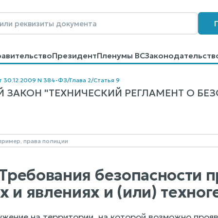
равительство
Президент
Пленумы ВС
Законодательств
говоров
Контакты
Помощь
Поиск
т 30.12.2009 N 384-ФЗ
/
Глава 2
/
Статья 9
 ЗАКОН "ТЕХНИЧЕСКИЙ РЕГЛАМЕНТ О БЕ
. Требования безопасности
х и явлениях и (или) техно
ужение на территории, на которой возможно проя