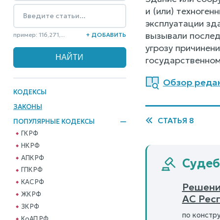
и (или) техноге
эксплуатации зд
вызывали послед
пример: 116,271,...
+ ДОБАВИТЬ
угрозу причинен
государственном
Обзор редак
КОДЕКСЫ
ЗАКОНЫ
СТАТЬЯ 8
ПОПУЛЯРНЫЕ КОДЕКСЫ
ГК РФ
НК РФ
АПК РФ
Судеб
ГПК РФ
КАС РФ
Решени
ЖК РФ
АС Рес
ЗК РФ
по констр
КоАП РФ