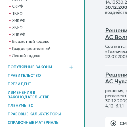
14.13330.
СК РФ
30.12.20
воздейств
ТК РФ
УИК РФ
УК РФ
Решени
УПК РФ
АС Вол
Бюджетный кодекс
Соответств
Градостроительный
«Техничес
Лесной кодекс
22.07.200
ПОПУЛЯРНЫЕ ЗАКОНЫ
Решени
ПРАВИТЕЛЬСТВО
АС Чув
ПРЕЗИДЕНТ
решения, 
ИЗМЕНЕНИЯ В
регламент 
ЗАКОНОДАТЕЛЬСТВЕ
30.12.200
4.12, 6.1.1
ПЛЕНУМЫ ВС
ПРАВОВЫЕ КАЛЬКУЛЯТОРЫ
СПРАВОЧНЫЕ МАТЕРИАЛЫ
СМ