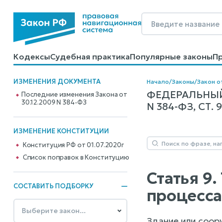
Кодексы
Судебная практика
Популярные законы
П
Калькуляторы
Справочные материалы
Образцы до
ИЗМЕНЕНИЯ ДОКУМЕНТА
Начало
/
Законы
/
Закон о
ФЕДЕРАЛЬНЫЙ
Последние изменения Закона от
30.12.2009 N 384-ФЗ
N 384-ФЗ, СТ. 9
ИЗМЕНЕНИЕ КОНСТИТУЦИИ
Конституция РФ от 01.07.2020г
Cписок поправок в Конституцию
Статья 9
СОСТАВИТЬ ПОДБОРКУ
процесса
Здание или соор