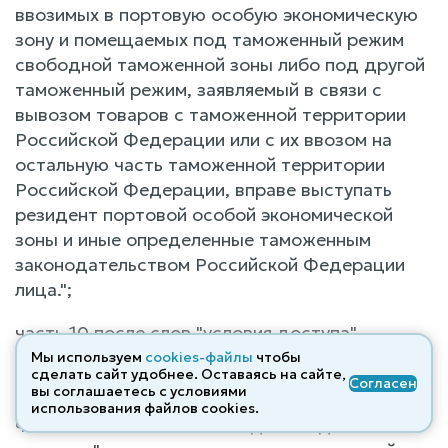
ввозимых в портовую особую экономическую
зону и помещаемых под таможенный режим
свободной таможенной зоны либо под другой
таможенный режим, заявляемый в связи с
вывозом товаров с таможенной территории
Российской Федерации или с их ввозом на
остальную часть таможенной территории
Российской Федерации, вправе выступать
резидент портовой особой экономической
зоны и иные определенные таможенным
законодательством Российской Федерации
лица.";
часть 10 после слов "условия доступа"
дополнить словами "лиц, товаров и
Мы используем
cookies-файлы
чтобы
сделать сайт удобнее. Оставаясь на сайте,
транспортных средств";
Согласен
вы соглашаетесь с условиями
использования файлов cооkies.
часть 11 после слова "Резиденты" дополнить