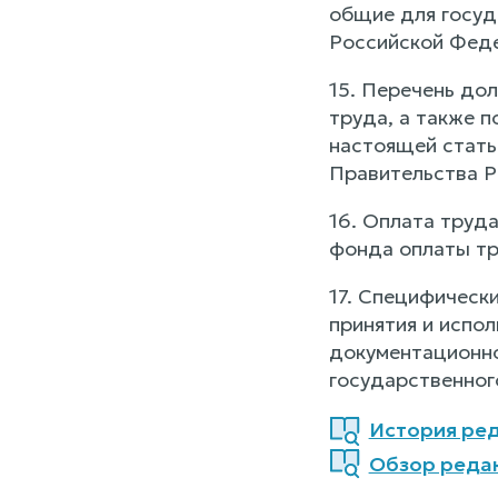
общие для госуд
Российской Феде
15. Перечень до
труда, а также 
настоящей стать
Правительства Р
16. Оплата труд
фонда оплаты тр
17. Специфическ
принятия и испол
документационно
государственного
История ред
Обзор редак