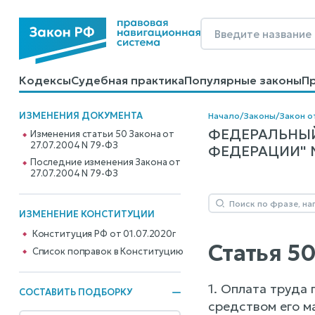
Кодексы
Судебная практика
Популярные законы
П
Калькуляторы
Справочные материалы
Образцы до
ИЗМЕНЕНИЯ ДОКУМЕНТА
Начало
/
Законы
/
Закон о
ФЕДЕРАЛЬНЫЙ
Изменения статьи 50 Закона от
27.07.2004 N 79-ФЗ
ФЕДЕРАЦИИ" N 
Последние изменения Закона от
27.07.2004 N 79-ФЗ
ИЗМЕНЕНИЕ КОНСТИТУЦИИ
Конституция РФ от 01.07.2020г
Статья 5
Cписок поправок в Конституцию
1. Оплата труда
СОСТАВИТЬ ПОДБОРКУ
средством его м