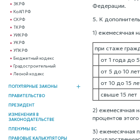
ЗК РФ
Федерации.
КоАП РФ
5. К дополнител
СК РФ
ТК РФ
1) ежемесячная н
УИК РФ
УК РФ
при стаже граж
УПК РФ
Бюджетный кодекс
от 1 года до 5
Градостроительный
от 5 до 10 лет
Лесной кодекс
от 10 до 15 ле
ПОПУЛЯРНЫЕ ЗАКОНЫ
свыше 15 лет
ПРАВИТЕЛЬСТВО
ПРЕЗИДЕНТ
2) ежемесячная 
ИЗМЕНЕНИЯ В
процентов этого
ЗАКОНОДАТЕЛЬСТВЕ
ПЛЕНУМЫ ВС
3) ежемесячная 
ПРАВОВЫЕ КАЛЬКУЛЯТОРЫ
государственную