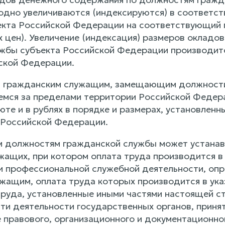
дно увеличиваются (индексируются) в соответст
кта Российской Федерации на соответствующий г
х цен). Увеличение (индексация) размеров оклад
жбы субъекта Российской Федерации производитс
ской Федерации.
м гражданским служащим, замещающим должности
емся за пределами территории Российской Федер
юте и в рублях в порядке и размерах, установле
 Российской Федерации.
м должностям гражданской службы может устанав
жащих, при котором оплата труда производится в
и профессиональной служебной деятельности, опр
жащим, оплата труда которых производится в ука
труда, установленные иными частями настоящей 
ти деятельности государственных органов, принят
е правового, организационного и документационно