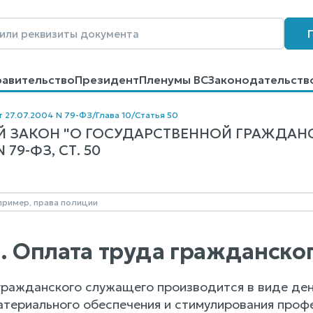
равительство
Президент
Пленумы ВС
Законодательств
говоров
Контакты
Помощь
Поиск
т 27.07.2004 N 79-ФЗ
/
Глава 10
/
Статья 50
 ЗАКОН "О ГОСУДАРСТВЕННОЙ ГРАЖДАН
79-ФЗ, СТ. 50
0. Оплата труда гражданск
 гражданского служащего производится в виде д
атериального обеспечения и стимулирования проф