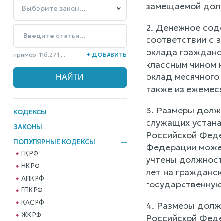
замещаемой дол
2. Денежное сод
соответствии с 
оклада гражданс
пример: 116,271,...
+ ДОБАВИТЬ
классным чином 
оклад месячного
также из ежемес
3. Размеры долж
КОДЕКСЫ
служащих устана
ЗАКОНЫ
Российской Феде
ПОПУЛЯРНЫЕ КОДЕКСЫ
Федерации может
ГК РФ
учтены должност
НК РФ
лет на гражданс
АПК РФ
государственную
ГПК РФ
КАС РФ
4. Размеры долж
ЖК РФ
Российской Феде