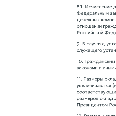
8.1. Исчисление
Федеральным зак
денежных компен
отношении гражд
Российской Феде
9. В случаях, у
служащего устан
10. Граждански
законами и иным
11. Размеры окл
увеличиваются (
соответствующий
размеров окладо
Президентом Ро
12. Размеры окл