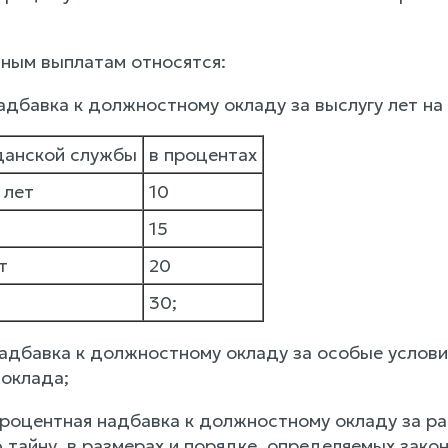
ьным выплатам относятся:
адбавка к должностному окладу за выслугу лет на
данской службы
в процентах
 лет
10
15
т
20
30;
надбавка к должностному окладу за особые услов
 оклада;
процентная надбавка к должностному окладу за р
 тайну, в размерах и порядке, определяемых зак