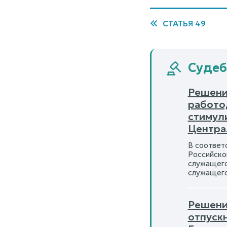
СТАТЬЯ 49
Судеб
Решени
работо
стимул
Централ
В соответ
Российско
служащего
служащего
Решени
отпуск