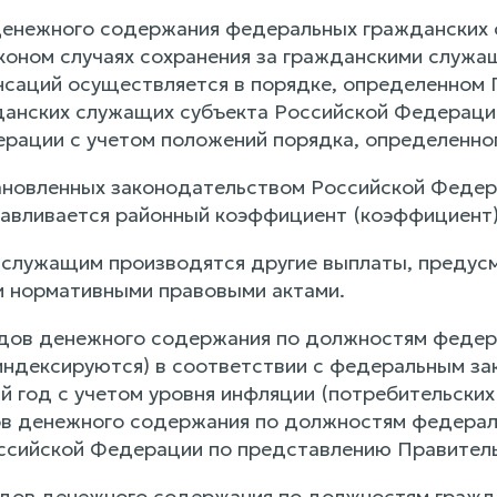
 денежного содержания федеральных гражданских
оном случаях сохранения за гражданскими служа
саций осуществляется в порядке, определенном 
анских служащих субъекта Российской Федерации
рации с учетом положений порядка, определенно
становленных законодательством Российской Феде
авливается районный коэффициент (коэффициент)
м служащим производятся другие выплаты, преду
и нормативными правовыми актами.
адов денежного содержания по должностям феде
индексируются) в соответствии с федеральным з
 год с учетом уровня инфляции (потребительских 
в денежного содержания по должностям федерал
ссийской Федерации по представлению Правитель
адов денежного содержания по должностям гражд