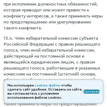
при исполнении должностных обязанностей,
которая приводит или может привести к
конфликту интересов, а также принимать меры
по предотвращению или урегулированию
такого конфликта.
15.4. Член избирательной комиссии субъекта
Российской Федерации с правом решающего
голоса, член иной избирательной комиссии,
действующей на постоянной основе и
являющейся юридическим лицом, с правом
решающего голоса, работающие в указанных
комиссиях на постоянной (штатной) основе,
обязаны сообщать о возникновении личной
заинтересованности при исполнении
Мы используем
cookies-файлы
чтобы
сделать сайт удобнее. Оставаясь на сайте,
должностных обязанностей, которая приводит
Согласен
вы соглашаетесь с условиями
или может привести к конфликту интересов, а
использования файлов cооkies.
также принимать меры по предотвращению