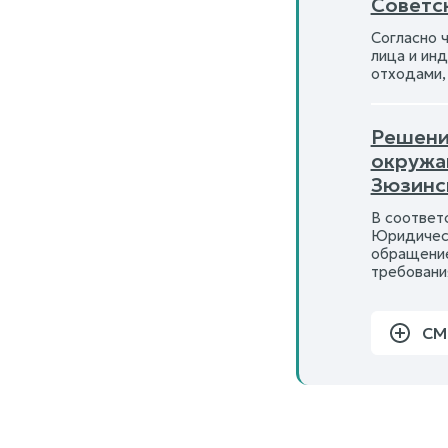
Советск
Согласно ч
лица и ин
отходами,
Решени
окружа
Зюзинс
В соответс
Юридическ
обращение
требовани
СМ