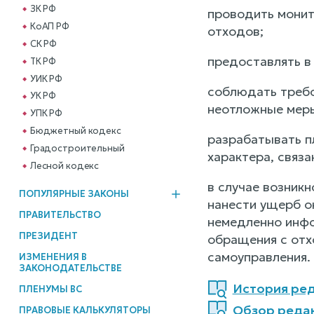
ЗК РФ
проводить монит
КоАП РФ
отходов;
СК РФ
предоставлять в
ТК РФ
УИК РФ
соблюдать требо
УК РФ
неотложные меры
УПК РФ
Бюджетный кодекс
разрабатывать п
Градостроительный
характера, связ
Лесной кодекс
в случае возникн
ПОПУЛЯРНЫЕ ЗАКОНЫ
нанести ущерб о
ПРАВИТЕЛЬСТВО
немедленно инфо
ПРЕЗИДЕНТ
обращения с отх
самоуправления.
ИЗМЕНЕНИЯ В
ЗАКОНОДАТЕЛЬСТВЕ
История ред
ПЛЕНУМЫ ВС
Обзор редак
ПРАВОВЫЕ КАЛЬКУЛЯТОРЫ