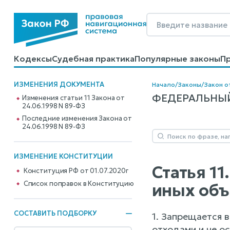
Кодексы
Судебная практика
Популярные законы
П
Калькуляторы
Справочные материалы
Образцы до
ИЗМЕНЕНИЯ ДОКУМЕНТА
Начало
/
Законы
/
Закон о
ФЕДЕРАЛЬНЫЙ 
Изменения статьи 11 Закона от
24.06.1998 N 89-ФЗ
Последние изменения Закона от
24.06.1998 N 89-ФЗ
ИЗМЕНЕНИЕ КОНСТИТУЦИИ
Статья 1
Конституция РФ от 01.07.2020г
Cписок поправок в Конституцию
иных объ
СОСТАВИТЬ ПОДБОРКУ
1. Запрещается 
отходами и не о