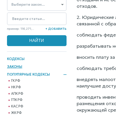
отходов.
2. Юридические 
связанной с обр
пример: 116,271,...
+ ДОБАВИТЬ
соблюдать федер
разрабатывать н
вносить плату з
КОДЕКСЫ
ЗАКОНЫ
соблюдать требо
ПОПУЛЯРНЫЕ КОДЕКСЫ
внедрять малоот
ГК РФ
наилучшие досту
НК РФ
АПК РФ
проводить инвен
ГПК РФ
размещения отхо
КАС РФ
окружающей сре
ЖК РФ