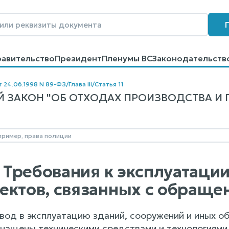
равительство
Президент
Пленумы ВС
Законодательств
говоров
Контакты
Помощь
Поиск
т 24.06.1998 N 89-ФЗ
/
Глава III
/
Статья 11
ЗАКОН "ОБ ОТХОДАХ ПРОИЗВОДСТВА И ПОТ
1. Требования к эксплуатаци
ектов, связанных с обраще
ввод в эксплуатацию зданий, сооружений и иных о
снащены техническими средствами и технологиями