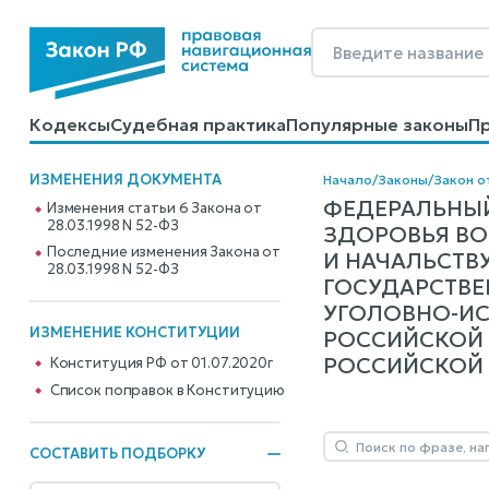
Кодексы
Судебная практика
Популярные законы
П
Калькуляторы
Справочные материалы
Образцы до
ИЗМЕНЕНИЯ ДОКУМЕНТА
Начало
/
Законы
/
Закон о
ФЕДЕРАЛЬНЫЙ
Изменения статьи 6 Закона от
28.03.1998 N 52-ФЗ
ЗДОРОВЬЯ ВО
Последние изменения Закона от
И НАЧАЛЬСТВ
28.03.1998 N 52-ФЗ
ГОСУДАРСТВЕ
УГОЛОВНО-ИС
ИЗМЕНЕНИЕ КОНСТИТУЦИИ
РОССИЙСКОЙ 
РОССИЙСКОЙ Ф
Конституция РФ от 01.07.2020г
Cписок поправок в Конституцию
СОСТАВИТЬ ПОДБОРКУ