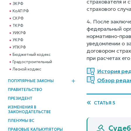
страхователя и 
ЗК РФ
страхового случ
КоАП РФ
СК РФ
4. После заключ
ТК РФ
федеральный орг
УИК РФ
нормативно-прав
УК РФ
уведомлении о з
УПК РФ
договором страх
Бюджетный кодекс
при расчетах его
Градостроительный
Лесной кодекс
История ред
Обзор редак
ПОПУЛЯРНЫЕ ЗАКОНЫ
ПРАВИТЕЛЬСТВО
ПРЕЗИДЕНТ
СТАТЬЯ 5
ИЗМЕНЕНИЯ В
ЗАКОНОДАТЕЛЬСТВЕ
ПЛЕНУМЫ ВС
Судеб
ПРАВОВЫЕ КАЛЬКУЛЯТОРЫ