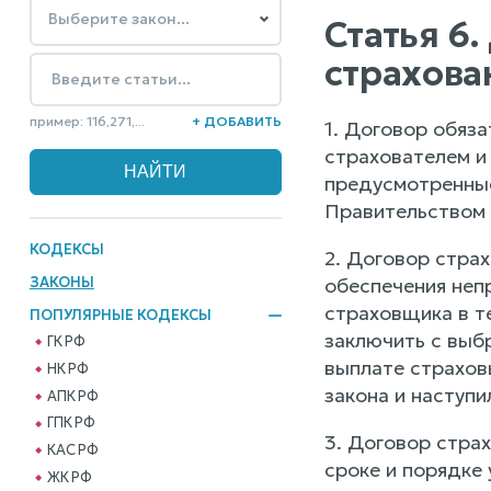
Статья 6
страхова
пример: 116,271,...
+ ДОБАВИТЬ
1. Договор обяз
страхователем и
предусмотренные
Правительством
КОДЕКСЫ
2. Договор страх
ЗАКОНЫ
обеспечения неп
страховщика в т
ПОПУЛЯРНЫЕ КОДЕКСЫ
заключить с выб
ГК РФ
выплате страхов
НК РФ
закона и наступи
АПК РФ
ГПК РФ
3. Договор страх
КАС РФ
сроке и порядке 
ЖК РФ