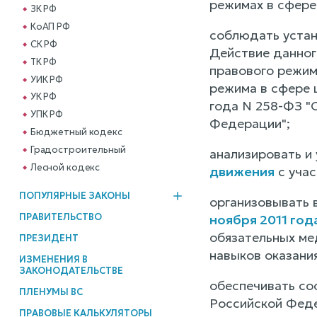
режимах в сфере
ЗК РФ
КоАП РФ
соблюдать устан
СК РФ
Действие данног
ТК РФ
правового режим
УИК РФ
режима в сфере 
УК РФ
года N 258-ФЗ "
УПК РФ
Федерации";
Бюджетный кодекс
Градостроительный
анализировать и
Лесной кодекс
движения
с учас
ПОПУЛЯРНЫЕ ЗАКОНЫ
организовывать 
ПРАВИТЕЛЬСТВО
ноября 2011 год
обязательных ме
ПРЕЗИДЕНТ
навыков оказани
ИЗМЕНЕНИЯ В
ЗАКОНОДАТЕЛЬСТВЕ
обеспечивать со
ПЛЕНУМЫ ВС
Российской Феде
ПРАВОВЫЕ КАЛЬКУЛЯТОРЫ