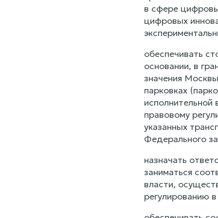
в сфере цифровы
цифровых иннова
экспериментальн
обеспечивать ст
основании, в гра
значения Москвы
парковках (парк
исполнительной 
правовому регул
указанных транс
Федерального за
назначать ответ
заниматься соот
власти, осущест
регулированию в
обеспечивать со