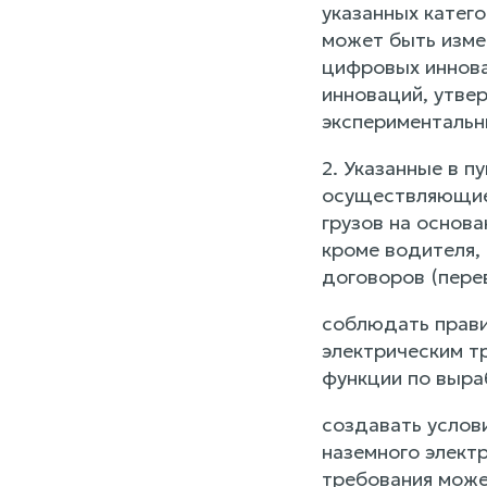
указанных катег
может быть изме
цифровых иннова
инноваций, утве
экспериментальн
2. Указанные в 
осуществляющие 
грузов на основ
кроме водителя,
договоров (пере
соблюдать прави
электрическим т
функции по выра
создавать услов
наземного элект
требования може