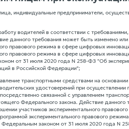
лица, индивидуальные предприниматели, осущест
работу водителей в соответствии с требованиям
вие данного требования может быть изменено или
ого правового режима в сфере цифровых инноваци
ого правового режима в сфере цифровых инноваци
оном от 31 июля 2020 года N 258-ФЗ "Об экспер
ций в Российской Федерации";
равление транспортными средствами на основании
одительских удостоверений при осуществлении 
епосредственно связанной с управлением транспо
стоящего Федерального закона. Действие данного 
ошении участников экспериментального правового
программой экспериментального правового режим
с Федеральным законом от 31 июля 2020 года N 2