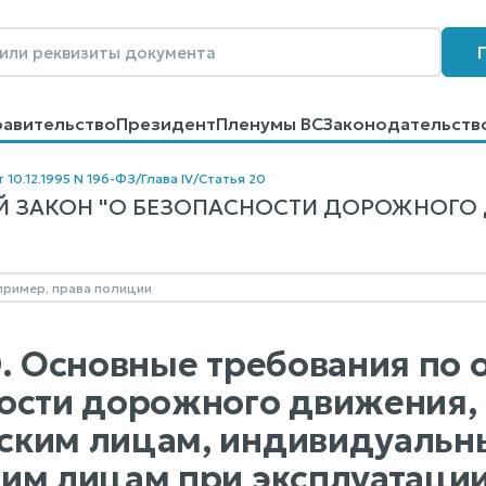
равительство
Президент
Пленумы ВС
Законодательств
говоров
Контакты
Помощь
Поиск
 10.12.1995 N 196-ФЗ
/
Глава IV
/
Статья 20
 ЗАКОН "О БЕЗОПАСНОСТИ ДОРОЖНОГО ДВИ
0. Основные требования по
ости дорожного движения,
ским лицам, индивидуальн
им лицам при эксплуатации