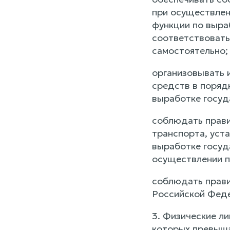
при осуществлен
функции по выра
соответствовать
самостоятельно;
организовывать 
средств в поряд
выработке госуд
соблюдать прави
транспорта, уст
выработке госуд
осуществлении п
соблюдать прави
Российской Феде
3. Физические л
которых превыша