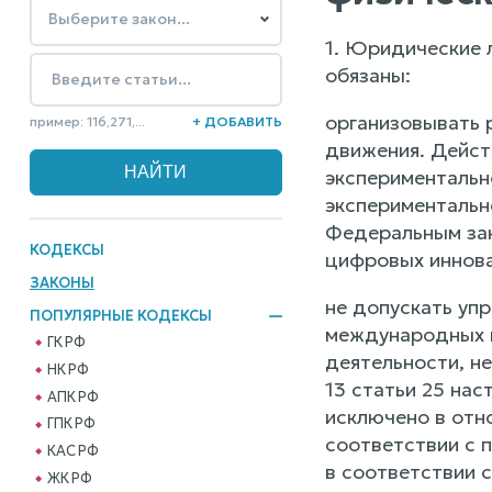
1. Юридические 
обязаны:
организовывать 
пример: 116,271,...
+ ДОБАВИТЬ
движения. Дейст
экспериментальн
экспериментальн
Федеральным зак
КОДЕКСЫ
цифровых иннова
ЗАКОНЫ
не допускать уп
ПОПУЛЯРНЫЕ КОДЕКСЫ
международных в
ГК РФ
деятельности, н
НК РФ
13 статьи 25 на
АПК РФ
исключено в отн
ГПК РФ
соответствии с 
КАС РФ
в соответствии 
ЖК РФ