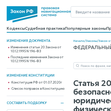
Кодексы
Судебная практика
Популярные законы
П
Калькуляторы
Справочные материалы
Образцы до
ИЗМЕНЕНИЯ ДОКУМЕНТА
Начало
/
Законы
/
Закон от
ФЕДЕРАЛЬНЫЙ
Изменения статьи 20 Закона от
10.12.1995 N 196-ФЗ
Последние изменения Закона от
10.12.1995 N 196-ФЗ
ИЗМЕНЕНИЕ КОНСТИТУЦИИ
Статья 2
Конституция РФ от 01.07.2020г
Cписок поправок в Конституцию
безопасн
юридиче
СОСТАВИТЬ ПОДБОРКУ
физическ