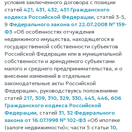
условия заключенного договора с позиции
статей
421
,
431
,
432
,
451 Гражданского
кодекса Российской Федерации
, статей 3-5,
9
Федерального закона от 22.07.2008 № 159-
ФЗ
«Об особенностях отчуждения
недвижимого имущества, находящегося в
государственной собственности субъектов
Российской Федерации или в муниципальной
собственности и арендуемого субъектами
малого и среднего предпринимательства, и о
внесении изменений в отдельные
законодательные акты Российской
Федерации», руководствуясь положениями
статей
217
,
309
,
310
,
329
,
330
,
445
,
446
,
606
Гражданского кодекса Российской
Федерации
, статей
31
,
32 Федерального
закона от 16.07.1998 № 102-ФЗ
«Об ипотеке
(залоге недвижимости)»; части 5 статьи
10
,