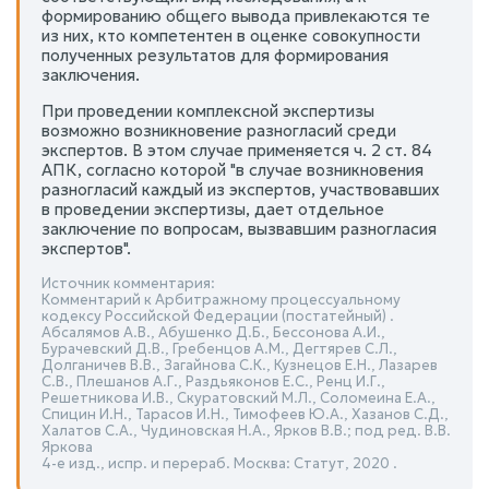
формированию общего вывода привлекаются те
из них, кто компетентен в оценке совокупности
полученных результатов для формирования
заключения.
При проведении комплексной экспертизы
возможно возникновение разногласий среди
экспертов. В этом случае применяется ч. 2 ст. 84
АПК, согласно которой "в случае возникновения
разногласий каждый из экспертов, участвовавших
в проведении экспертизы, дает отдельное
заключение по вопросам, вызвавшим разногласия
экспертов".
Источник комментария:
Комментарий к Арбитражному процессуальному
кодексу Российской Федерации (постатейный) .
Абсалямов А.В., Абушенко Д.Б., Бессонова А.И.,
Бурачевский Д.В., Гребенцов А.М., Дегтярев С.Л.,
Долганичев В.В., Загайнова С.К., Кузнецов Е.Н., Лазарев
С.В., Плешанов А.Г., Раздьяконов Е.С., Ренц И.Г.,
Решетникова И.В., Скуратовский М.Л., Соломеина Е.А.,
Спицин И.Н., Тарасов И.Н., Тимофеев Ю.А., Хазанов С.Д.,
Халатов С.А., Чудиновская Н.А., Ярков В.В.; под ред. В.В.
Яркова
4-е изд., испр. и перераб. Москва: Статут, 2020 .