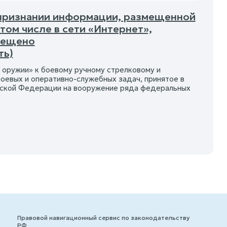
О признании информации, размещенной
ом числе в сети «Интернет»,
рещено
ть)
оружии» к боевому ручному стрелковому и
евых и оперативно-служебных задач, принятое в
йской Федерации на вооружение ряда федеральных
Правовой навигационный сервис по законодательству
РФ