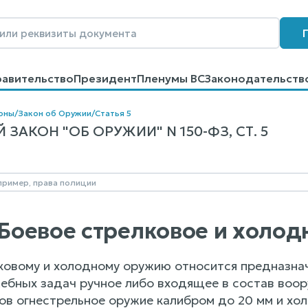
равительство
Президент
Пленумы ВС
Законодательств
говоров
Контакты
Помощь
Поиск
оны
/
Закон об Оружии
/
Статья 5
ЗАКОН "ОБ ОРУЖИИ" N 150-ФЗ, СТ. 5
. Боевое стрелковое и холо
ковому и холодному оружию относится предназнач
ебных задач ручное либо входящее в состав воор
ов огнестрельное оружие калибром до 20 мм и хол