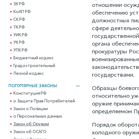
отношении осужд
ЗК РФ
КоАП РФ
обеспечению уст
СК РФ
должностных лиц
ТК РФ
сфере деятельно
УИК РФ
государственной
УК РФ
органа обеспече
УПК РФ
прокуратуры Рос
Бюджетный кодекс
военизированные 
Градостроительный
законодательств
Лесной кодекс
государствами.
ПОПУЛЯРНЫЕ ЗАКОНЫ
Образцы боевого
Конституция РФ
относительно уж
о Защите Прав Потребителей
оружие принимаю
Закон о Полиции
определяемом П
о Персональных данных
Порядок оборота 
Закон об Оружии
холодного оружи
Закон об ОСАГО