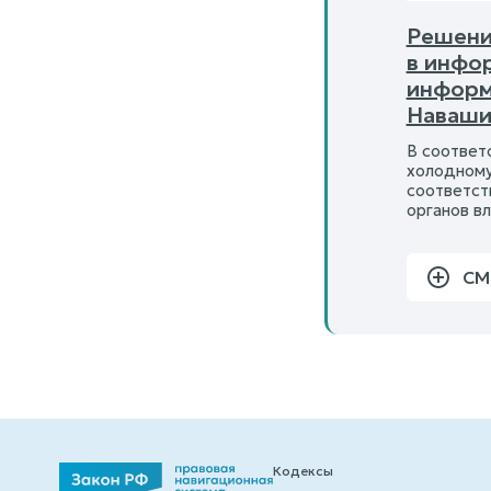
Решени
в инфо
информ
Наваши
В соответ
холодному
соответст
органов в
СМ
Кодексы