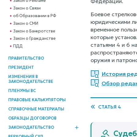
Федерации.
Закон о Рекламе
Закон о Связи
Боевое стрелков
об Образовании в РФ
юридическими ли
Закон о СМИ
временное пользо
Закон о Банкротстве
которые установ
Закон о Гражданстве
статьями 4 и 6 н
ПДД
распространяютс
ПРАВИТЕЛЬСТВО
оружия и патроно
ПРЕЗИДЕНТ
История ред
ИЗМЕНЕНИЯ В
ЗАКОНОДАТЕЛЬСТВЕ
Обзор реда
ПЛЕНУМЫ ВС
ПРАВОВЫЕ КАЛЬКУЛЯТОРЫ
СТАТЬЯ 4
СПРАВОЧНЫЕ МАТЕРИАЛЫ
ОБРАЗЦЫ ДОГОВОРОВ
ЗАКОНОДАТЕЛЬСТВО
Судеб
ВЕРХОВНЫЙ СУД