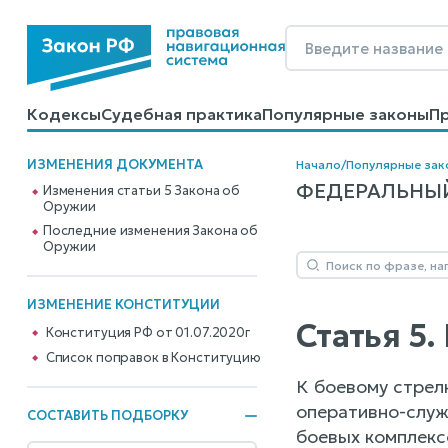
Кодексы
Судебная практика
Популярные законы
П
Калькуляторы
Справочные материалы
Образцы до
ИЗМЕНЕНИЯ ДОКУМЕНТА
Начало
/
Популярные зак
ФЕДЕРАЛЬНЫЙ 
Изменения статьи 5 Закона об
Оружии
Последние изменения Закона об
Оружии
ИЗМЕНЕНИЕ КОНСТИТУЦИИ
Статья 5
Конституция РФ от 01.07.2020г
Cписок поправок в Конституцию
К боевому стрел
оперативно-служ
СОСТАВИТЬ ПОДБОРКУ
боевых комплекс