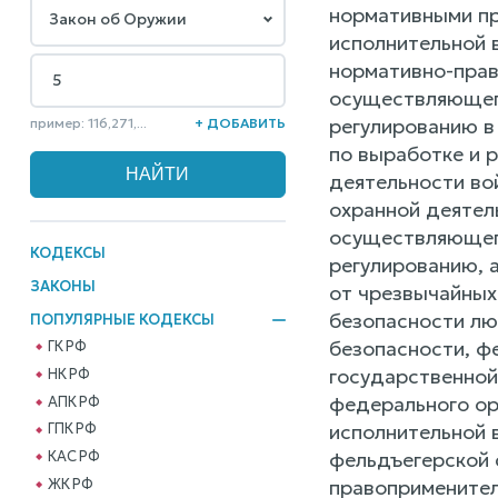
нормативными пр
исполнительной 
нормативно-прав
осуществляющего
регулированию в
пример: 116,271,...
+ ДОБАВИТЬ
по выработке и 
деятельности во
охранной деятел
осуществляющего
КОДЕКСЫ
регулированию, 
ЗАКОНЫ
от чрезвычайных
безопасности лю
ПОПУЛЯРНЫЕ КОДЕКСЫ
безопасности, ф
ГК РФ
государственной
НК РФ
федерального ор
АПК РФ
исполнительной 
ГПК РФ
фельдъегерской 
КАС РФ
правоприменител
ЖК РФ