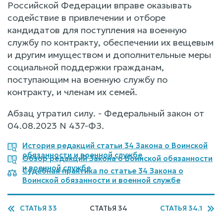
Российской Федерации вправе оказывать
содействие в привлечении и отборе
кандидатов для поступления на военную
службу по контракту, обеспечении их вещевым
и другим имуществом и дополнительные меры
социальной поддержки гражданам,
поступающим на военную службу по
контракту, и членам их семей.
Абзац утратил силу. - Федеральный закон от
04.08.2023 N 437-ФЗ.
История редакций статьи 34 Закона о Воинской
обязанности и военной службе
Обзор редакций Закона о Воинской обязанности
и военной службе
Судебная практика по статье 34 Закона о
Воинской обязанности и военной службе
СТАТЬЯ 33
СТАТЬЯ 34
СТАТЬЯ 34.1