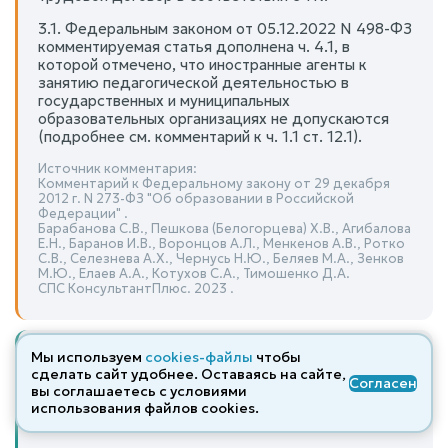
3.1. Федеральным законом от 05.12.2022 N 498-ФЗ
комментируемая статья дополнена ч. 4.1, в
которой отмечено, что иностранные агенты к
занятию педагогической деятельностью в
государственных и муниципальных
образовательных организациях не допускаются
(подробнее см. комментарий к ч. 1.1 ст. 12.1).
Источник комментария:
Комментарий к Федеральному закону от 29 декабря
2012 г. N 273-ФЗ "Об образовании в Российской
Федерации" .
Барабанова С.В., Пешкова (Белогорцева) Х.В., Агибалова
Е.Н., Баранов И.В., Воронцов А.Л., Менкенов А.В., Ротко
С.В., Селезнева А.Х., Чернусь Н.Ю., Беляев М.А., Зенков
М.Ю., Елаев А.А., Котухов С.А., Тимошенко Д.А.
СПС КонсультантПлюс. 2023 .
Мы используем
cookies-файлы
чтобы
сделать сайт удобнее. Оставаясь на сайте,
Согласен
Судебная практика по статье 46
вы соглашаетесь с условиями
использования файлов cооkies.
Закона об Образовании в РФ