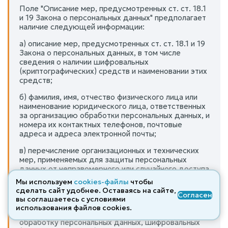
Поле "Описание мер, предусмотренных ст. ст. 18.1
и 19 Закона о персональных данных" предполагает
наличие следующей информации:
а) описание мер, предусмотренных ст. ст. 18.1 и 19
Закона о персональных данных, в том числе
сведения о наличии шифровальных
(криптографических) средств и наименовании этих
средств;
б) фамилия, имя, отчество физического лица или
наименование юридического лица, ответственных
за организацию обработки персональных данных, и
номера их контактных телефонов, почтовые
адреса и адреса электронной почты;
в) перечисление организационных и технических
мер, применяемых для защиты персональных
данных от неправомерного или случайного доступа
к ним, уничтожения, изменения, блокирования,
Мы используем
cookies-файлы
чтобы
копирования, распространения персональных
сделать сайт удобнее. Оставаясь на сайте,
Согласен
данных.
вы соглашаетесь с условиями
использования файлов cооkies.
При использовании оператором, осуществляющим
обработку персональных данных, шифровальных