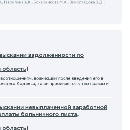
, Гаврилина А.К., Бочарникова М.А., Виноградова З.Д.;
взыскании задолженности по
 область)
авоотношениям, возникшим после введения его в
оящего Кодекса, то он применяется к тем правам и
взыскании невыплаченной заработной
оплаты больничного листа,
 область)