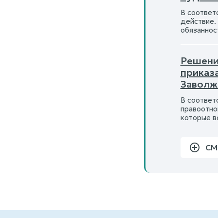
В соответ
действие.
обязаннос
Решение
приказ
Заволжс
В соответ
правоотно
которые в
СМ