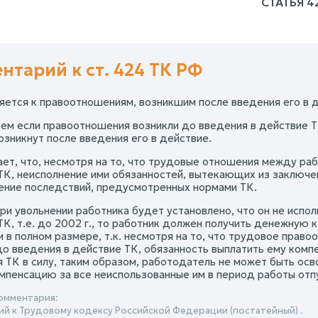
СТАТЬЯ 4
нтарий к ст. 424 ТК РФ
яется к правоотношениям, возникшим после введения его в д
тем если правоотношения возникли до введения в действие ТК
озникнут после введения его в действие.
ает, что, несмотря на то, что трудовые отношения между ра
ТК, неисполнение ими обязанностей, вытекающих из заключе
ение последствий, предусмотренных нормами ТК.
при увольнении работника будет установлено, что он не исп
ТК, т.е. до 2002 г., то работник должен получить денежную 
и в полном размере, т.к. несмотря на то, что трудовое пра
до введения в действие ТК, обязанность выплатить ему комп
я ТК в силу, таким образом, работодатель не может быть ос
мпенсацию за все неиспользованные им в период работы отп
омментария:
й к Трудовому кодексу Российской Федерации (постатейный) .