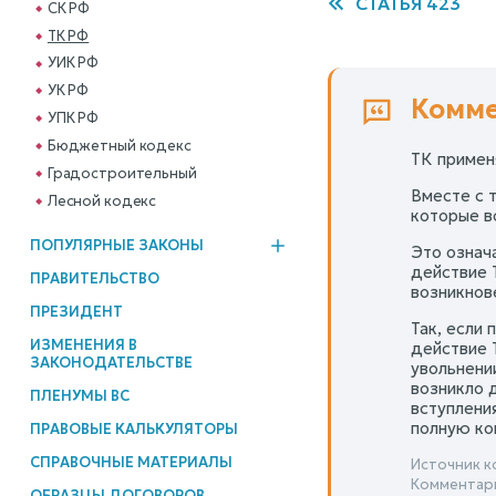
СТАТЬЯ 423
СК РФ
ТК РФ
УИК РФ
УК РФ
Комме
УПК РФ
Бюджетный кодекс
ТК примен
Градостроительный
Вместе с 
Лесной кодекс
которые в
ПОПУЛЯРНЫЕ ЗАКОНЫ
Это означ
действие 
ПРАВИТЕЛЬСТВО
возникнов
ПРЕЗИДЕНТ
Так, если 
ИЗМЕНЕНИЯ В
действие 
ЗАКОНОДАТЕЛЬСТВЕ
увольнени
возникло 
ПЛЕНУМЫ ВС
вступлени
полную ко
ПРАВОВЫЕ КАЛЬКУЛЯТОРЫ
СПРАВОЧНЫЕ МАТЕРИАЛЫ
Источник к
Комментари
ОБРАЗЦЫ ДОГОВОРОВ