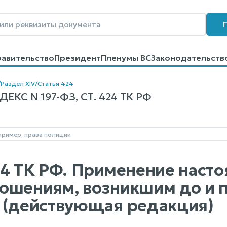
равительство
Президент
Пленумы ВС
Законодательств
говоров
Контакты
Помощь
Поиск
/
Раздел XIV
/
Статья 424
КС N 197-ФЗ, СТ. 424 ТК РФ
24 ТК РФ. Применение насто
ошениям, возникшим до и п
 (действующая редакция)