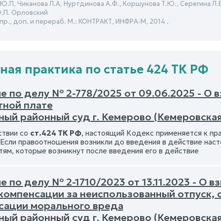
.П, Чиканова Л.А, Нуртдинова А.Ф., Коршунова Т.Ю., Серегина Л.В.
Ю.П. Орловский
спр., доп. и перераб. М.: КОНТРАКТ, ИНФРА-М, 2014 .
ная практика по статье 424 ТК РФ
е по делу № 2-778/2025 от 09.06.2025 - О 
тной плате
ный районный суд г. Кемерово (Кемеровская
ствии со
ст.424 ТК РФ
, настоящий Кодекс применяется к пр
 Если правоотношения возникли до введения в действие наст
тям, которые возникнут после введения его в действие
 по делу № 2-1710/2023 от 13.11.2023 - О 
 компенсации за неиспользованный отпуск, 
сации морального вреда
ный районный суд г. Кемерово (Кемеровская