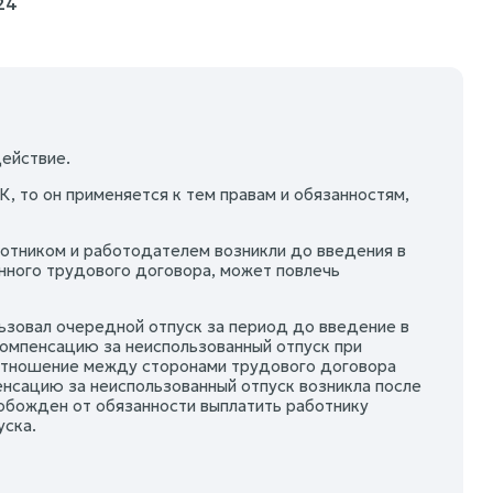
24
ействие.
, то он применяется к тем правам и обязанностям,
ботником и работодателем возникли до введения в
нного трудового договора, может повлечь
ользовал очередной отпуск за период до введение в
компенсацию за неиспользованный отпуск при
воотношение между сторонами трудового договора
енсацию за неиспользованный отпуск возникла после
вобожден от обязанности выплатить работнику
уска.