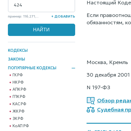
Настоящий Кодек
Если правоотнош
пример: 116,271,...
+ ДОБАВИТЬ
обязанностям, ко
КОДЕКСЫ
ЗАКОНЫ
Москва, Кремль
ПОПУЛЯРНЫЕ КОДЕКСЫ
30 декабря 2001
ГК РФ
НК РФ
N 197-ФЗ
АПК РФ
ГПК РФ
Обзор реда
КАС РФ
Судебная пр
ЖК РФ
ЗК РФ
КоАП РФ