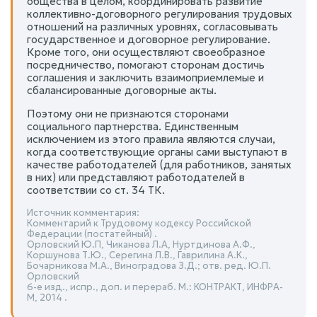
общества в целом, координировать развитие
коллективно-договорного регулирования трудовых
отношений на различных уровнях, согласовывать
государственное и договорное регулирование.
Кроме того, они осуществляют своеобразное
посредничество, помогают сторонам достичь
соглашения и заключить взаимоприемлемые и
сбалансированные договорные акты.
Поэтому они не признаются сторонами
социального партнерства. Единственным
исключением из этого правила являются случаи,
когда соответствующие органы сами выступают в
качестве работодателей (для работников, занятых
в них) или представляют работодателей в
соответствии со ст. 34 ТК.
Источник комментария:
Комментарий к Трудовому кодексу Российской
Федерации (постатейный) .
Орловский Ю.П, Чиканова Л.А, Нуртдинова А.Ф.,
Коршунова Т.Ю., Серегина Л.В., Гаврилина А.К.,
Бочарникова М.А., Виноградова З.Д.; отв. ред. Ю.П.
Орловский
6-е изд., испр., доп. и перераб. М.: КОНТРАКТ, ИНФРА-
М, 2014 .