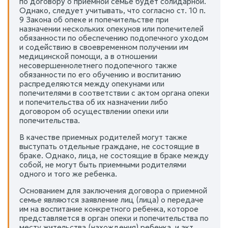
по договору о приемной семье будет солидарной.
Однако, следует учитывать, что согласно ст. 10 п.
9 Закона об опеке и попечительстве при
назначении нескольких опекунов или попечителей
обязанности по обеспечению подопечного уходом
и содействию в своевременном получении им
медицинской помощи, а в отношении
несовершеннолетнего подопечного также
обязанности по его обучению и воспитанию
распределяются между опекунами или
попечителями в соответствии с актом органа опеки
и попечительства об их назначении либо
договором об осуществлении опеки или
попечительства.
В качестве приемных родителей могут также
выступать отдельные граждане, не состоящие в
браке. Однако, лица, не состоящие в браке между
собой, не могут быть приемными родителями
одного и того же ребенка.
Основанием для заключения договора о приемной
семье являются заявление лиц (лица) о передаче
им на воспитание конкретного ребенка, которое
представляется в орган опеки и попечительства по
месту жительства (нахождения) ребенка, и акт