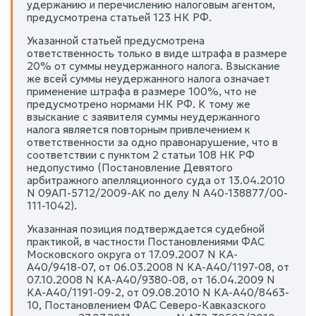
удержанию и перечислению налоговым агентом,
предусмотрена статьей 123 НК РФ.
Указанной статьей предусмотрена
ответственность только в виде штрафа в размере
20% от суммы неудержанного налога. Взыскание
же всей суммы неудержанного налога означает
применение штрафа в размере 100%, что не
предусмотрено нормами НК РФ. К тому же
взыскание с заявителя суммы неудержанного
налога является повторным привлечением к
ответственности за одно правонарушение, что в
соответствии с пунктом 2 статьи 108 НК РФ
недопустимо (Постановление Девятого
арбитражного апелляционного суда от 13.04.2010
N 09АП-5712/2009-АК по делу N А40-138877/00-
111-1042).
Указанная позиция подтверждается судебной
практикой, в частности Постановлениями ФАС
Московского округа от 17.09.2007 N КА-
А40/9418-07, от 06.03.2008 N КА-А40/1197-08, от
07.10.2008 N КА-А40/9380-08, от 16.04.2009 N
КА-А40/1191-09-2, от 09.08.2010 N КА-А40/8463-
10, Постановлением ФАС Северо-Кавказского