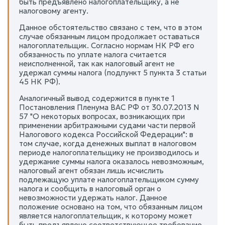
быть предъявлено налогоплательщику, а не
налоговому агенту.
Данное обстоятельство связано с тем, что в этом
случае обязанным лицом продолжает оставаться
налогоплательщик. Согласно нормам НК РФ его
обязанность по уплате налога считается
неисполненной, так как налоговый агент не
удержал суммы налога (подпункт 5 пункта 3 статьи
45 НК РФ).
Аналогичный вывод содержится в пункте 1
Постановления Пленума ВАС РФ от 30.07.2013 N
57 "О некоторых вопросах, возникающих при
применении арбитражными судами части первой
Налогового кодекса Российской Федерации": в
том случае, когда денежных выплат в налоговом
периоде налогоплательщику не производилось и
удержание суммы налога оказалось невозможным,
налоговый агент обязан лишь исчислить
подлежащую уплате налогоплательщиком сумму
налога и сообщить в налоговый орган о
невозможности удержать налог. Данное
положение основано на том, что обязанным лицом
является налогоплательщик, к которому может
быть предъявлено соответствующее требование