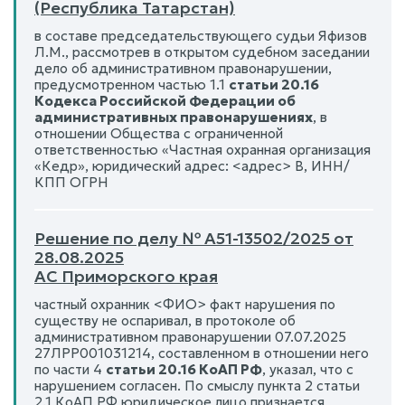
(Республика Татарстан)
в составе председательствующего судьи Яфизов
Л.М., рассмотрев в открытом судебном заседании
дело об административном правонарушении,
предусмотренном частью 1.1
статьи 20.16
Кодекса Российской Федерации об
административных правонарушениях
, в
отношении Общества с ограниченной
ответственностью «Частная охранная организация
«Кедр», юридический адрес: <адрес> В, ИНН/
КПП ОГРН
Решение по делу № А51-13502/2025 от
28.08.2025
АС Приморского края
частный охранник <ФИО> факт нарушения по
существу не оспаривал, в протоколе об
административном правонарушении 07.07.2025
27ЛРР001031214, составленном в отношении него
по части 4
статьи 20.16 КоАП РФ
, указал, что с
нарушением согласен. По смыслу пункта 2 статьи
2.1 КоАП РФ юридическое лицо признается