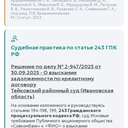
Крашенинников П. В., Лисицын В. В., Малешин Д. Я.,
Манылов И. Е., Миронов И. Б., Муршудова В. М., Петрова
В. В., Решетникова И. В., Рузакова О. А., Славинская Г. А.;
под ред. П.В. Крашенинникова
М.: Статут, 2012 .
Судебная практика по статье 243 ГПК
РФ
Решение по делу № 2-947/2025 от
30.09.2025 - О взыскании
задолженности по кредитному
договору
Тейковский районный суд (Ивановская
область)
На основании изложенного и руководствуясь
статьями 194-198, 199,
243 Гражданского
процессуального кодекса РФ
, суд Исковые
требования Публичного акционерного общества
«Совкомбанк» к <ФИО> о взыскании