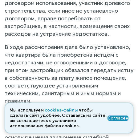
договором использования, участник долевого
строительства, если иное не установлено
договором, вправе потребовать от
застройщика, в частности, возмещения своих
расходов на устранение недостатков.
В ходе рассмотрения дела было установлено,
что квартира была приобретена истцом с
недостатками, не оговоренными в договоре,
при этом застройщик обязался передать истцу
в собственность за плату жилое помещение,
соответствующее установленным
техническим, санитарным и иным нормам и
правилам.
Мы используем
cookies-файлы
чтобы
Определяя размер компенсации, подлежащей
сделать сайт удобнее. Оставаясь на сайте,
Согласен
вы соглашаетесь с условиями
взысканию с ответчика в пользу стоимости
использования файлов cооkies.
строительных недостатков, суд кладет в
основу решения заключение судебной