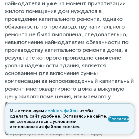
наймодателя и уже на момент приватизации
жилого помещения дом нуждался в
проведении капитального ремонта, однако
обязанность по производству капитального
ремонта не была выполнена, следовательно,
невыполнение наймодателем обязанности по
производству капитального ремонта дома, в
результате которого произошло снижение
уровня надежности здания, является
основанием для включения суммы
компенсации за непроизведенный капитальный
ремонт многоквартирного дома в выкупную
цену жилого помещения, изымаемого у
бывшего нанимателя жилья.
Мы используем
cookies-файлы
чтобы
сделать сайт удобнее. Оставаясь на сайте,
В Обзоре законодательства и судебной
Согласен
вы соглашаетесь с условиями
практики Верховного Суда Российской
использования файлов cооkies.
Федерации за 2 квартал 2007 года,