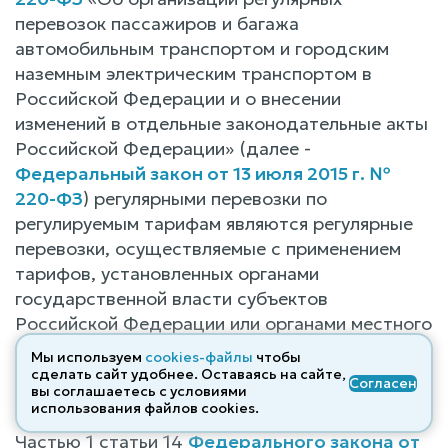
перевозок пассажиров и багажа
автомобильным транспортом и городским
наземным электрическим транспортом в
Российской Федерации и о внесении
изменений в отдельные законодательные акты
Российской Федерации» (далее -
Федеральный закон от 13 июля 2015 г. №
220-ФЗ
) регулярными перевозки по
регулируемым тарифам являются регулярные
перевозки, осуществляемые с применением
тарифов, установленных органами
государственной власти субъектов
Российской Федерации или органами местного
самоуправления, и предоставлением всех
Мы используем
cookies-файлы
чтобы
льгот на проезд, утвержденных в
сделать сайт удобнее. Оставаясь на сайте,
Согласен
вы соглашаетесь с условиями
установленном порядке.
использования файлов cооkies.
Частью 1 статьи 14
Федерального закона от