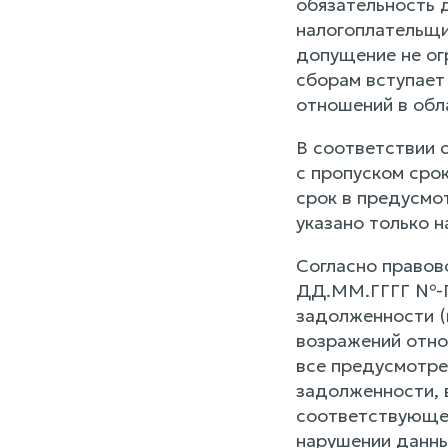
обязательность 
налогоплательщи
допущение не ог
сборам вступает
отношений в обл
В соответствии 
с пропуском сро
срок в предусм
указано только 
Согласно правов
ДД.ММ.ГГГГ №-П,
задолженности (
возражений отно
все предусмотре
задолженности, в
соответствующег
нарушении данных