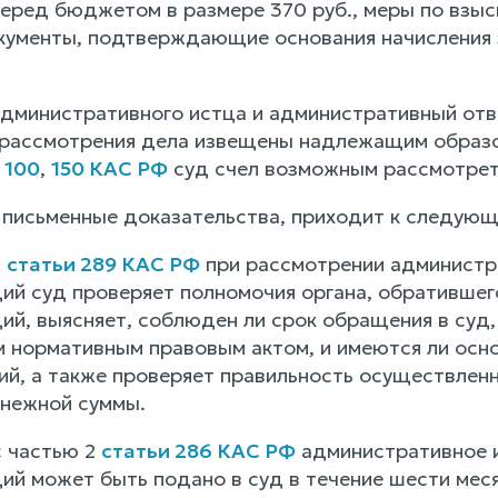
еред бюджетом в размере 370 руб., меры по взыс
кументы, подтверждающие основания начисления 
дминистративного истца и административный ответ
 рассмотрения дела извещены надлежащим образом
.
100
,
150 КАС РФ
суд счел возможным рассмотреть
 письменные доказательства, приходит к следую
6
статьи 289 КАС РФ
при рассмотрении администра
ций суд проверяет полномочия органа, обратившег
ций, выясняет, соблюден ли срок обращения в суд
м нормативным правовым актом, и имеются ли осн
ий, а также проверяет правильность осуществленн
нежной суммы.
с частью 2
статьи 286 КАС РФ
административное и
ций может быть подано в суд в течение шести меся