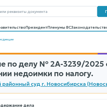
равительство
Президент
Пленумы ВС
Законодательств
говоров
Контакты
Помощь
Поиск
исдикции
е по делу
№ 2А-3239/2025
нии недоимки по налогу.
 районный суд г. Новосибирска (Новос
одержание дела