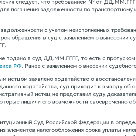
вления следует, что требованием № от ДД.ММ.ГГГ
 для погашения задолженности по транспортному и
 задолженности с учетом неисполненных требовани
срок обращения в суд с заявлением о вынесении с
ГГ.
ие подано в суд ДД.ММ.ГГГГ, то есть с пропуском
екса РФ
. Ранее с заявлением о внесении судебног
м истцом заявлено ходатайство о восстановлени
данного ходатайства, суд приходит к выводу об о
истративный истец не представил суду доказател
которые лишили его возможности своевременно об
титуционный Суд Российской Федерации в опреде
из элементов налогообложения срока уплаты налог