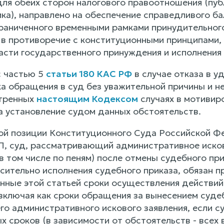
для обеих сторон налогового правоотношения (пуб
ка), направлено на обеспечение справедливого ба
раниченного временными рамками принудительного
 в противоречие с конституционными принципами,
асти государственного принуждения и исполнения
с частью 5
статьи 180 КАС РФ
в случае отказа в у
ка обращения в суд без уважительной причины и
отренных
настоящим Кодексом
случаях в мотивир
на установление судом данных обстоятельств.
ой позиции Конституционного Суда Российской Ф
 суд, рассматривающий административное исково
в том числе по пеням) после отмены судебного пр
сительно исполнения судебного приказа, обязан 
нные этой статьей сроки осуществления действий
ключая как сроки обращения за вынесением судебн
о административного искового заявления, если су
 сроков (в зависимости от обстоятельств - всех в