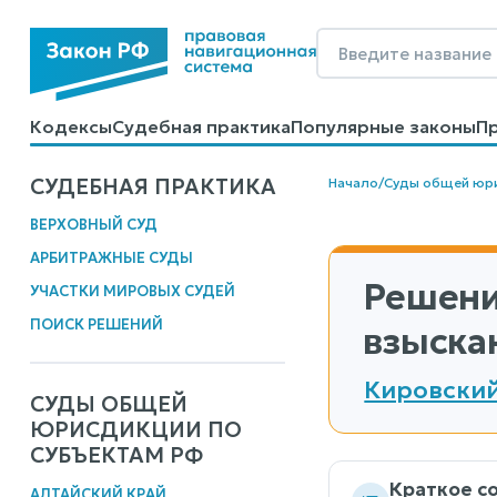
Кодексы
Судебная практика
Популярные законы
П
Калькуляторы
Справочные материалы
Образцы до
СУДЕБНАЯ ПРАКТИКА
Начало
/
Суды общей юр
ВЕРХОВНЫЙ СУД
АРБИТРАЖНЫЕ СУДЫ
Решени
УЧАСТКИ МИРОВЫХ СУДЕЙ
ПОИСК РЕШЕНИЙ
взыска
Кировский
СУДЫ ОБЩЕЙ
ЮРИСДИКЦИИ ПО
СУБЪЕКТАМ РФ
Краткое с
АЛТАЙСКИЙ КРАЙ