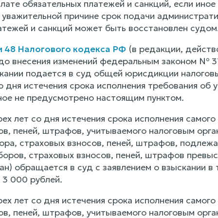
плате обязательных платежей и санкций, если ино
уважительной причине срок подачи административ
атежей и санкций может быть восстановлен судом
и 48 Налогового кодекса РФ
(в редакции, действ
до внесения изменений федеральным законом № 3
скании подается в суд общей юрисдикции налогов
 дня истечения срока исполнения требования об уп
ное не предусмотрено настоящим пунктом.
рех лет со дня истечения срока исполнения самого
ов, пеней, штрафов, учитываемого налоговым орг
бора, страховых взносов, пеней, штрафов, подлеж
боров, страховых взносов, пеней, штрафов превыс
н) обращается в суд с заявлением о взыскании в 
 3 000 рублей.
рех лет со дня истечения срока исполнения самого
ов, пеней, штрафов, учитываемого налоговым орг