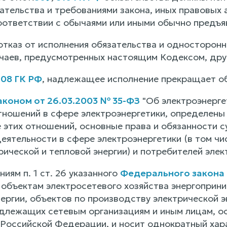
ательства и требованиями закона, иных правовых а
соответствии с обычаями или иными обычно предъ
тказ от исполнения обязательства и односторонне
чаев, предусмотренных настоящим Кодексом, друг
408 ГК РФ
, надлежащее исполнение прекращает об
коном от 26.03.2003 № 35-ФЗ
"Об электроэнерге
тношений в сфере электроэнергетики, определены
 этих отношений, основные права и обязанности с
еятельности в сфере электроэнергетики (в том ч
ической и тепловой энергии) и потребителей элек
иям п. 1 ст. 26 указанного
Федерального закона 
 объектам электросетевого хозяйства энергопри
ергии, объектов по производству электрической э
адлежащих сетевым организациям и иным лицам, о
Российской Федерации, и носит однократный хар