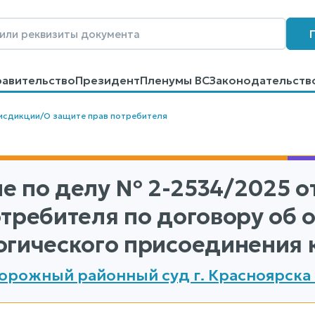
равительство
Президент
Пленумы ВС
Законодательств
говоров
Контакты
Помощь
Поиск
исдикции
/
О защите прав потребителя
е по делу
№ 2-2534/2025
от
отребителя по договору об
огического присоединения к
рожный районный суд г. Красноярска 