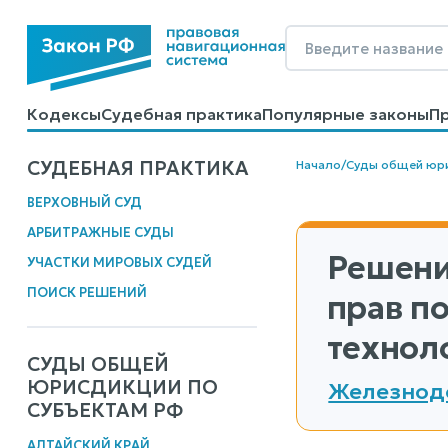
Кодексы
Судебная практика
Популярные законы
П
Калькуляторы
Справочные материалы
Образцы до
СУДЕБНАЯ ПРАКТИКА
Начало
/
Суды общей юр
ВЕРХОВНЫЙ СУД
АРБИТРАЖНЫЕ СУДЫ
Решени
УЧАСТКИ МИРОВЫХ СУДЕЙ
ПОИСК РЕШЕНИЙ
прав п
технол
СУДЫ ОБЩЕЙ
ЮРИСДИКЦИИ ПО
Железнодо
СУБЪЕКТАМ РФ
АЛТАЙСКИЙ КРАЙ