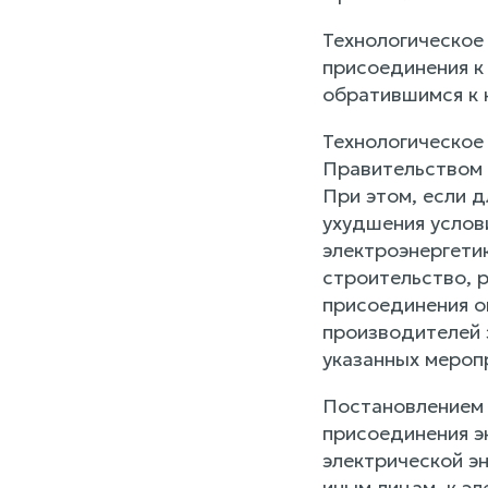
Технологическое
присоединения к
обратившимся к 
Технологическое
Правительством 
При этом, если 
ухудшения услов
электроэнергети
строительство, 
присоединения о
производителей 
указанных мероп
Постановлением 
присоединения э
электрической э
иным лицам, к э