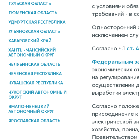
ТУЛЬСКАЯ ОБЛАСТЬ
с условиями обяз
ТЮМЕНСКАЯ ОБЛАСТЬ
требований - в 
УДМУРТСКАЯ РЕСПУБЛИКА
Односторонний о
УЛЬЯНОВСКАЯ ОБЛАСТЬ
исключением слу
ХАБАРОВСКИЙ КРАЙ
Согласно ч.1
ст. 
ХАНТЫ-МАНСИЙСКИЙ
АВТОНОМНЫЙ ОКРУГ
Федеральным за
ЧЕЛЯБИНСКАЯ ОБЛАСТЬ
экономических о
ЧЕЧЕНСКАЯ РЕСПУБЛИКА
на регулирование
ЧУВАШСКАЯ РЕСПУБЛИКА
осуществлении д
выработки электр
ЧУКОТСКИЙ АВТОНОМНЫЙ
ОКРУГ
Согласно положен
ЯМАЛО-НЕНЕЦКИЙ
АВТОНОМНЫЙ ОКРУГ
присоединение к
электрической эн
ЯРОСЛАВСКАЯ ОБЛАСТЬ
хозяйства, прин
Правительством 