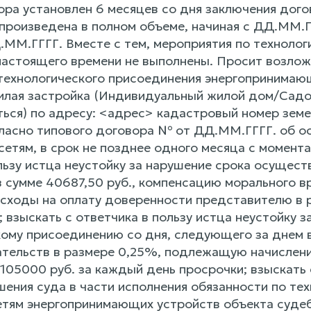
ора установлен 6 месяцев со дня заключения дого
 произведена в полном объеме, начиная с ДД.ММ.Г
ММ.ГГГГ. Вместе с тем, мероприятия по техноло
настоящего времени не выполнены. Просит возложи
ехнологического присоединения энергопринимающ
лая застройка (Индивидуальный жилой дом/Садо
ться) по адресу: <адрес> кадастровый номер зем
ласно типового договора № от ДД.ММ.ГГГГ. об о
сетям, в срок не позднее одного месяца с момента
ользу истца неустойку за нарушение срока осущес
 сумме 40687,50 руб., компенсацию морального вр
расходы на оплату доверенности представителю в 
; взыскать с ответчика в пользу истца неустойку
кому присоединению со дня, следующего за днем 
ательств в размере 0,25%, подлежащую начислени
105000 руб. за каждый день просрочки; взыскать с
шения суда в части исполнения обязанности по те
етям энергопринимающих устройств объекта судеб