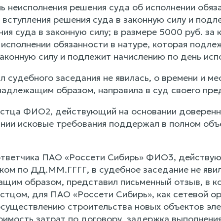
ь неисполнения решения суда об исполнении обяз
е вступления решения суда в законную силу и под
ния суда в законную силу; в размере 5000 руб. з
исполнении обязанности в натуре, которая подлеж
аконную силу и подлежит начислению по день испо
л судебного заседания не явилась, о времени и м
надлежащим образом, направила в суд своего пред
стца ФИО2, действующий на основании довереннос
нии исковые требования поддержал в полном объ
тветчика ПАО «Россети Сибирь» ФИО3, действую
ом по ДД.ММ.ГГГГ, в судебное заседание не явил
щим образом, представил письменный отзыв, в ко
стцом, для ПАО «Россети Сибирь», как сетевой ор
осуществлению строительства новых объектов эле
оимость затрат по договору, задержка выполнени