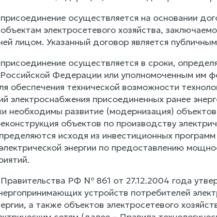
 присоединение осуществляется на основании дог
 объектам электросетевого хозяйства, заключаемо
ней лицом. Указанный договор является публичным
 присоединение осуществляется в сроки, определ
Российской Федерации или уполномоченным им фе
для обеспечения технической возможности технол
ий электроснабжения присоединенных ранее энерг
ки необходимы развитие (модернизация) объектов 
реконструкция объектов по производству электрич
пределяются исходя из инвестиционных программ 
электрической энергии по предоставлению мощн
риятий.
Правительства РФ № 861 от 27.12.2004 года утве
нергопринимающих устройств потребителей электр
нергии, а также объектов электросетевого хозяйс
лектрическим сетям (далее – Правила технологиче