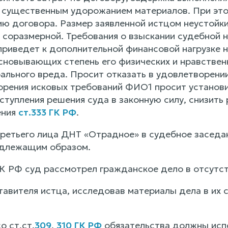
 существенным удорожанием материалов. При это
ию договора. Размер заявленной истцом неустойки
 соразмерной. Требования о взыскании судебной 
о приведет к дополнительной финансовой нагрузке
сновывающих степень его физических и нравствен
ального вреда. Просит отказать в удовлетворении
орения исковых требований ФИО1 просит установи
ступления решения суда в законную силу, снизить
ения
ст.333 ГК РФ
.
ретьего лица ДНТ «Отрадное» в судебное заседани
адлежащим образом.
ГПК РФ суд рассмотрел гражданское дело в отсутс
авителя истца, исследовав материалы дела в их с
о ст.ст.
309
,
310 ГК РФ
обязательства должны исп