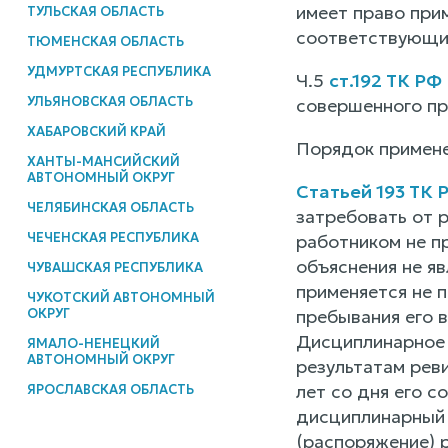
имеет право при
ТУЛЬСКАЯ ОБЛАСТЬ
соответствующи
ТЮМЕНСКАЯ ОБЛАСТЬ
УДМУРТСКАЯ РЕСПУБЛИКА
Ч.5
ст.192 ТК РФ
УЛЬЯНОВСКАЯ ОБЛАСТЬ
совершенного пр
ХАБАРОВСКИЙ КРАЙ
Порядок примене
ХАНТЫ-МАНСИЙСКИЙ
АВТОНОМНЫЙ ОКРУГ
Статьей 193 ТК 
ЧЕЛЯБИНСКАЯ ОБЛАСТЬ
затребовать от 
ЧЕЧЕНСКАЯ РЕСПУБЛИКА
работником не п
объяснения не я
ЧУВАШСКАЯ РЕСПУБЛИКА
применяется не п
ЧУКОТСКИЙ АВТОНОМНЫЙ
ОКРУГ
пребывания его в
Дисциплинарное 
ЯМАЛО-НЕНЕЦКИЙ
АВТОНОМНЫЙ ОКРУГ
результатам рев
лет со дня его с
ЯРОСЛАВСКАЯ ОБЛАСТЬ
дисциплинарный 
(распоряжение) 