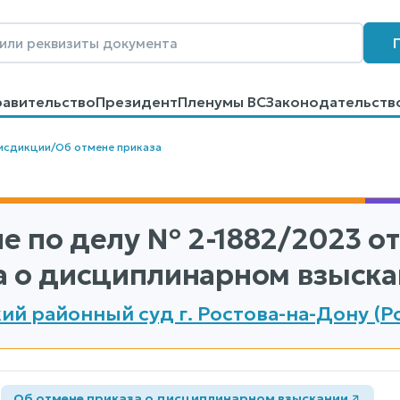
равительство
Президент
Пленумы ВС
Законодательств
говоров
Контакты
Помощь
Поиск
исдикции
/
Об отмене приказа
е по делу
№ 2-1882/2023
от
а о дисциплинарном взыска
ий районный суд г. Ростова-на-Дону (Р
а
Об отмене приказа о дисциплинарном взыскании