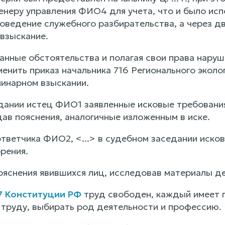
енеру управления ФИО4 для учета, что и было исп
оведение служебного разбирательства, а через д
взыскание.
занные обстоятельства и полагая свои права нару
менить приказ начальника 716 Регионального экол
плинарном взыскании.
дании истец ФИО1 заявленные исковые требования
ав пояснения, аналогичные изложенным в иске.
тветчика ФИО2, <...> в судебном заседании исков
рения.
ояснения явившихся лиц, исследовав материалы д
7 Конституции РФ
труд свободен, каждый имеет 
 труду, выбирать род деятельности и профессию.