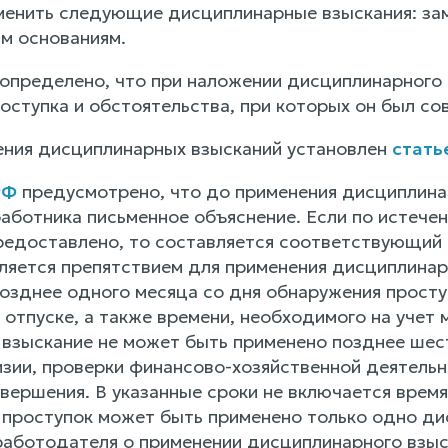
менить следующие дисциплинарные взыскания: зам
м основаниям.
определено, что при наложении дисциплинарного
оступка и обстоятельства, при которых он был со
ния дисциплинарных взысканий установлен
стать
РФ
предусмотрено, что до применения дисциплина
работника письменное объяснение. Если по истечен
редоставлено, то составляется соответствующий
вляется препятствием для применения дисциплина
озднее одного месяца со дня обнаружения проступ
 отпуске, а также времени, необходимого на учет
взыскание не может быть применено позднее шест
изии, проверки финансово-хозяйственной деятельн
овершения. В указанные сроки не включается врем
проступок может быть применено только одно ди
работодателя о применении дисциплинарного взыс