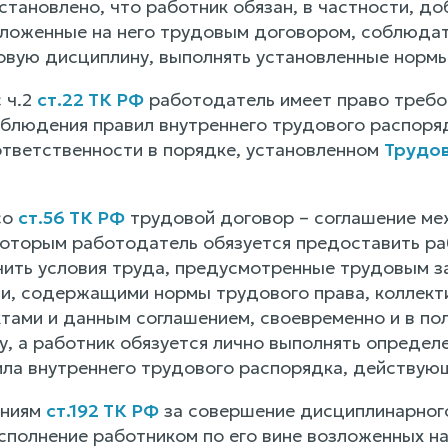
становлено, что работник обязан, в частности, д
зложенные на него трудовым договором, соблюдат
вую дисциплину, выполнять установленные нормы
 ч.2
ст.22 ТК РФ
работодатель имеет право требо
облюдения правил внутреннего трудового распоря
ответственности в порядке, установленном
Трудо
со
ст.56 ТК РФ
трудовой договор – соглашение ме
которым работодатель обязуется предоставить ра
чить условия труда, предусмотренные трудовым 
и, содержащими нормы трудового права, коллект
тами и данным соглашением, своевременно и в по
у, а работник обязуется лично выполнять опреде
ла внутреннего трудового распорядка, действующ
ениям
ст.192 ТК РФ
за совершение дисциплинарного 
полнение работником по его вине возложенных на