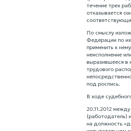
течение трех раб
отказывается оз
соответствующий 
По смыслу изло
Федерации по их
применить к нем
неисполнение ил
выразившееся в 
трудового распо
непосредственно
под роспись.
В ходе судебног
20.11.2012 межд
(работодатель) 
на должность «д
испытательном с