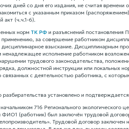
очих дней со дня его издания, не считая времени 
накомиться с указанным приказом (распоряжением)
акт (ч.ч.1-6).
женных норм
ТК РФ
и разъяснений постановления 
 применению, за совершение работником дисципл
у дисциплинарное взыскание. Дисциплинарным про
и ненадлежащее исполнение работником возложенн
нарушении трудового законодательства, положени
рядка, должностной инструкции или локальных но
 связанных с деятельностью работника, с которы
о разбирательства установлено и подтверждаетс
у начальником 716 Регионального экологического 
и ФИО1 (работник) был заключён трудовой догово
елопроизводитель». Трудовой договор заключен н
роке в три месяца. В тот же день вынесен соотве