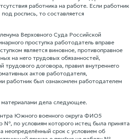
отсутствия работника на работе. Если работник
 под роспись, то составляется
Пленума Верховного Суда Российской
инарного проступка работодатель вправе
ступком является виновное, противоправное
ых на него трудовых обязанностей,
й трудового договора, правил внутреннего
рмативных актов работодателя,
ми работник был ознакомлен работодателем
я материалами дела следующее.
центра Южного военного округа ФИО5
р №, по условиям которого истец была принята
а неопределённый срок с условием об
тствующий приказ о приёме на работу №.