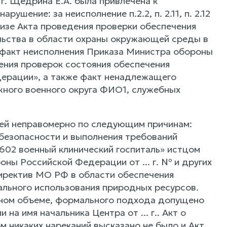
 г. Щедрина Е.А. была привлечена к
шение: за неисполнение п.2.2, п. 2.11, п. 2.12
лизе Акта проведения проверки обеспечения
льства в области охраны окружающей среды в
ен факт неисполнения Приказа Министра обороны
ения проверок состояния обеспечения
дерации», а также факт ненадлежащего
жного военного округа ФИО1, служебных
ней неправомерно по следующим причинам:
 безопасности и выполнения требований
602 военный клинический госпиталь» истцом
ны Российской Федерации от ... г. № и других
директив МО РФ в области обеспечения
льного использования природных ресурсов.
лном объеме, формального подхода допущено
а имя начальника Центра от ... г.. Акт о
том никаких нареканий высказано не было и Акт