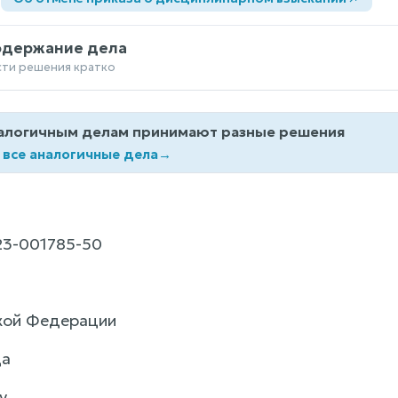
одержание дела
сти решения кратко
алогичным делам принимают разные решения
 все аналогичные дела
→
23-001785-50
кой Федерации
да
у