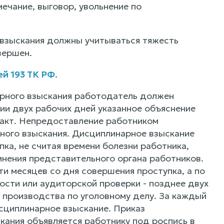
ечание, выговор, увольнение по
 взыскания должны учитываться тяжесть
вершен.
ей 193 ТК РФ
.
рного взыскания работодатель должен
ии двух рабочих дней указанное объяснение
 акт. Непредоставление работником
рного взыскания. Дисциплинарное взыскание
ка, не считая времени болезни работника,
 мнения представительного органа работников.
и месяцев со дня совершения проступка, а по
ости или аудиторской проверки - позднее двух
я производства по уголовному делу. За каждый
сциплинарное взыскание. Приказ
кания объявляется работнику под роспись в