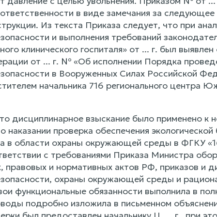
т давление с целью увольнения. Приказом № от ...
тветственности в виде замечания за следующее нару
трукции. Из текста Приказа следует, что при ана
езопасности и выполнения требований законодате
ого клинического госпиталя» от ... г. был выявл
рации от ... г. № «Об исполнении Порядка провед
езопасности в Вооруженных Силах Российской Фе
стителем начальника 716 регионального центра Ю
что дисциплинарное взыскание было применено к 
 о наказании проверка обеспечения экологической
а в области охраны окружающей среды в ФГКУ «1
тветствии с требованиями Приказа Министра оборо
, правовых и нормативных актов РФ, приказов и 
езопасности, охраны окружающей среды и рациона
свои функциональные обязанности выполнила в по
воды подробно изложила в письменном объяснении н
ерки был предоставлен начальнику Ц. ... г., при э