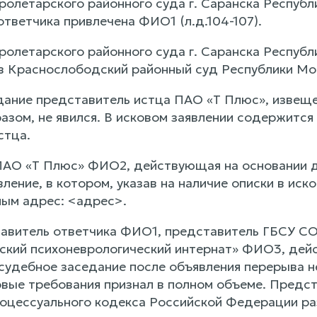
олетарского районного суда г. Саранска Республи
ответчика привлечена ФИО1 (л.д.104-107).
олетарского районного суда г. Саранска Республи
в Краснослободский районный суд Республики Морд
дание представитель истца ПАО «Т Плюс», извеще
зом, не явился. В исковом заявлении содержится 
стца.
АО «Т Плюс» ФИО2, действующая на основании дов
ление, в котором, указав на наличие описки в иск
ным адрес: <адрес>.
тавитель ответчика ФИО1, представитель ГБСУ 
кий психоневрологический интернат» ФИО3, дейс
в судебное заседание после объявления перерыва н
овые требования признал в полном объеме. Предста
оцессуального кодекса Российской Федерации раз