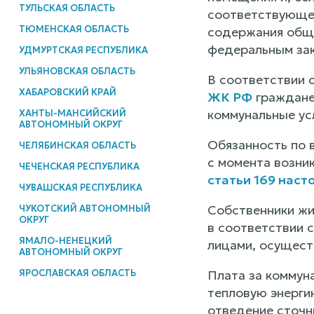
ТУЛЬСКАЯ ОБЛАСТЬ
соответствующем
ТЮМЕНСКАЯ ОБЛАСТЬ
содержания обще
федеральным зак
УДМУРТСКАЯ РЕСПУБЛИКА
УЛЬЯНОВСКАЯ ОБЛАСТЬ
В соответствии 
ХАБАРОВСКИЙ КРАЙ
ЖК РФ
граждане 
коммунальные усл
ХАНТЫ-МАНСИЙСКИЙ
АВТОНОМНЫЙ ОКРУГ
Обязанность по 
ЧЕЛЯБИНСКАЯ ОБЛАСТЬ
с момента возни
ЧЕЧЕНСКАЯ РЕСПУБЛИКА
статьи 169 нас
ЧУВАШСКАЯ РЕСПУБЛИКА
Собственники жи
ЧУКОТСКИЙ АВТОНОМНЫЙ
ОКРУГ
в соответствии с
ЯМАЛО-НЕНЕЦКИЙ
лицами, осущес
АВТОНОМНЫЙ ОКРУГ
ЯРОСЛАВСКАЯ ОБЛАСТЬ
Плата за коммуна
тепловую энергию
отведение сточн