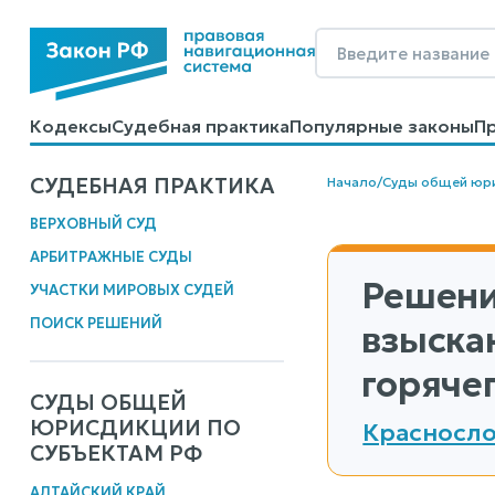
Кодексы
Судебная практика
Популярные законы
П
Калькуляторы
Справочные материалы
Образцы до
СУДЕБНАЯ ПРАКТИКА
Начало
/
Суды общей юр
ВЕРХОВНЫЙ СУД
АРБИТРАЖНЫЕ СУДЫ
Решени
УЧАСТКИ МИРОВЫХ СУДЕЙ
ПОИСК РЕШЕНИЙ
взыска
горяче
СУДЫ ОБЩЕЙ
ЮРИСДИКЦИИ ПО
Красносло
СУБЪЕКТАМ РФ
АЛТАЙСКИЙ КРАЙ