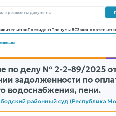
равительство
Президент
Пленумы ВС
Законодательств
говоров
Контакты
Помощь
Поиск
исдикции
е по делу
№ 2-2-89/2025
от
нии задолженности по оплат
го водоснабжения, пени.
бодский районный суд (Республика М