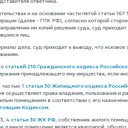
едставителя ответчика.
тельствах и на основании части пятой статьи 167
рации (далее - ГПК РФ), согласно которой сторон
 направлении им копий решения суда, суд приходи
ившихся лиц.
риалы дела, суд приходит к выводу, что исковое
ваниям.
со
статьей 210 Гражданского кодекса Российск
ержания принадлежащего ему имущества, если ино
с частью 1
статьи 30 Жилищного кодекса Росси
я осуществляет права владения, пользования и р
илым помещением в соответствии с его назначени
тоящим Кодексом
.
3, 4
статьи 30 ЖК РФ
, собственник жилого помещ
ли данное помещение является квартирой, общего