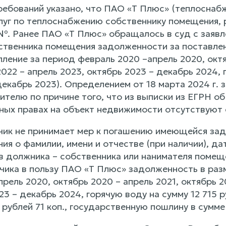
ребований указано, что ПАО «Т Плюс» (теплоснаб
луг по теплоснабжению собственнику помещения, 
 №. Ранее ПАО «Т Плюс» обращалось в суд с заявл
бственника помещения задолженности за поставле
опление за период февраль 2020 –апрель 2020, октя
 2022 – апрель 2023, октябрь 2023 – декабрь 2024, 
екабрь 2023). Определением от 18 марта 2024 г. 
телю по причине того, что из выписки из ЕГРН об
ных правах на объект недвижимости отсутствуют
чик не принимает мер к погашению имеющейся за
ия о фамилии, имени и отчестве (при наличии), да
 должника – собственника или нанимателя помеще
чика в пользу ПАО «Т Плюс» задолженность в разм
рель 2020, октябрь 2020 – апрель 2021, октябрь 20
23 – декабрь 2024, горячую воду на сумму 12 715 р
 рублей 71 коп., государственную пошлину в сумме