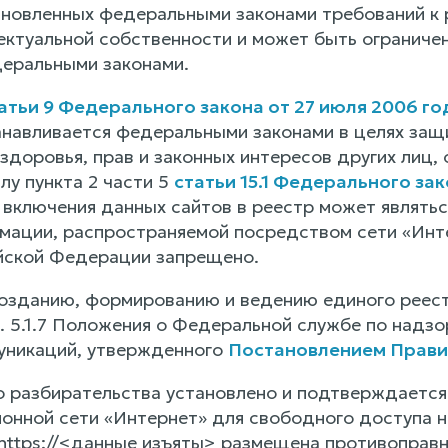
новленных федеральными законами требований к
ктуальной собственности и может быть ограничена
еральными законами.
атьи 9 Федерального закона от 27 июля 2006 г
навливается федеральными законами в целях защи
здоровья, прав и законных интересов других лиц,
лу пункта 2 части 5
статьи 15.1 Федерального за
 включения данных сайтов в реестр может являтьс
мации, распространяемой посредством сети «Инт
йской Федерации запрещено.
озданию, формированию и ведению единого реест
п. 5.1.7 Положения о Федеральной службе по надз
уникаций, утвержденного
Постановлением Правит
о разбирательства установлено и подтверждается
онной сети «Интернет» для свободного доступа не
https://<данные изъяты> размещена противоправн