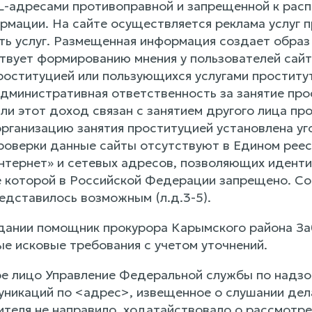
L-адресами противоправной и запрещенной к рас
мации. На сайте осуществляется реклама услуг п
ть услуг. Размещенная информация создает образ
ствует формированию мнения у пользователей сайт
оституцией или пользующихся услугами проститу
дминистративная ответственность за занятие прос
ли этот доход связан с занятием другого лица про
организацию занятия проституцией установлена уг
проверки данные сайты отсутствуют в Едином реес
Интернет» и сетевых адресов, позволяющих иден
 которой в Российской Федерации запрещено. Со
едставилось возможным (л.д.3-5).
дании помощник прокурора Карымского района Заб
е исковые требования с учетом уточнений.
е лицо Управление Федеральной службы по надзор
уникаций по <адрес>, извещенное о слушании де
ителя не направило, ходатайствовало о рассмотре