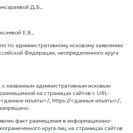
мсараевой Д.Б.,
сеевой Е.В.,
ло по административному исковому заявлению
оссийской Федерации, неопределенного круга
д с названным административным исковым
размещенной на страницах сайтов с URL-
s<данные изъяты>/, https://<данные изъяты>/,
запрещено.
ыявлен факт размещения в информационно-
ограниченного круга лиц на страницах сайтов