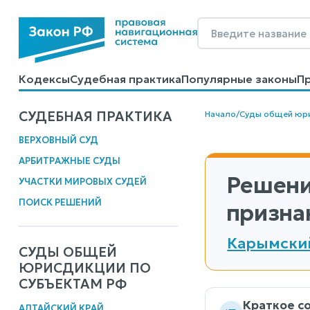
Кодексы
Судебная практика
Популярные законы
П
Калькуляторы
Справочные материалы
Образцы до
СУДЕБНАЯ ПРАКТИКА
Начало
/
Суды общей юр
ВЕРХОВНЫЙ СУД
АРБИТРАЖНЫЕ СУДЫ
Решени
УЧАСТКИ МИРОВЫХ СУДЕЙ
ПОИСК РЕШЕНИЙ
призна
Карымский
СУДЫ ОБЩЕЙ
ЮРИСДИКЦИИ ПО
СУБЪЕКТАМ РФ
Краткое с
АЛТАЙСКИЙ КРАЙ