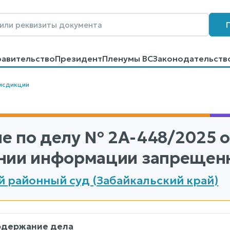
равительство
Президент
Пленумы ВС
Законодательств
говоров
Контакты
Помощь
Поиск
исдикции
е по делу
№ 2А-448/2025
о
нии информации запрещен
 районный суд (Забайкальский край)
одержание дела