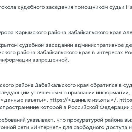
токола судебного заседания помощником судьи На
рора Карымского района Забайкальского края Алек
крытом судебном заседании административное де
ского района Забайкальского края в интересах Р
 информации запрещенной,
кого района Забайкальского края обратился в су
оследующим уточненным о признании информации, 
/<данные изъяты>, https://<данные изъяты>/, http
спространение которой в Российской Федерации 
ребований указывает, что прокуратурой района в
онной сети «Интернет» для свободного доступа не