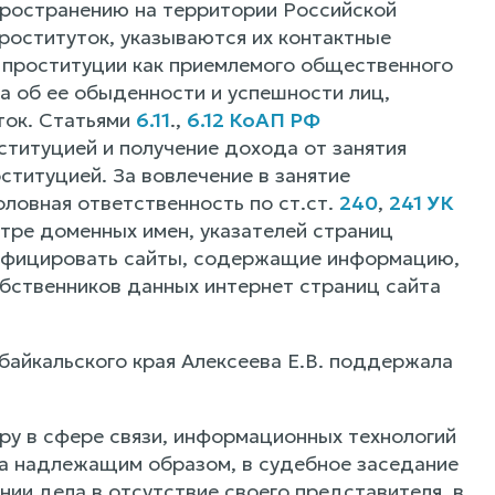
пространению на территории Российской
роституток, указываются их контактные
 проституции как приемлемого общественного
а об ее обыденности и успешности лиц,
ток. Статьями
6.11
.,
6.12 КоАП РФ
титуцией и получение дохода от занятия
ституцией. За вовлечение в занятие
оловная ответственность по ст.ст.
240
,
241 УК
тре доменных имен, указателей страниц
тифицировать сайты, содержащие информацию,
бственников данных интернет страниц сайта
айкальского края Алексеева Е.В. поддержала
у в сфере связи, информационных технологий
ла надлежащим образом, в судебное заседание
нии дела в отсутствие своего представителя, в