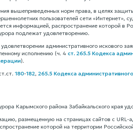
ния вышеприведенных норм права, в целях защиты
ершеннолетних пользователей сети «Интернет», су
ется информацией, распространение которой в Р
урора подлежат удовлетворению.
 удовлетворении административного искового за
енному исполнению (ч. 4
ст. 265.5 Кодекса адм
дерации
).
ст.ст.
180
-
182
,
265.5 Кодекса административног
урора Карымского района Забайкальского края уд
ацию, размещенную на страницах сайтов с URL-ад
спространение которой на территории Российско