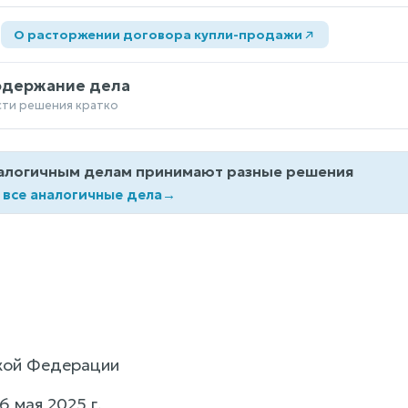
а
О расторжении договора купли-продажи
одержание дела
сти решения кратко
алогичным делам принимают разные решения
 все аналогичные дела
→
кой Федерации
6 мая 2025 г.