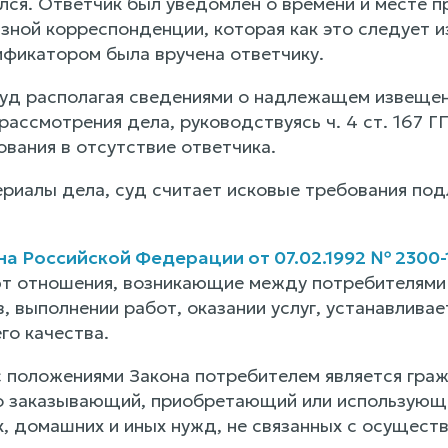
ился. Ответчик был уведомлен о времени и месте 
зной корреспонденции, которая как это следует и
фикатором была вручена ответчику.
суд располагая сведениями о надлежащем извещ
 рассмотрения дела, руководствуясь ч. 4 ст. 167
вания в отсутствие ответчика.
риалы дела, суд считает исковые требования п
на Российской Федерации от 07.02.1992 № 2300-
ют отношения, возникающие между потребителями и
 выполнении работ, оказании услуг, устанавливае
го качества.
с положениями Закона потребителем является гра
о заказывающий, приобретающий или использующий
х, домашних и иных нужд, не связанных с осущест