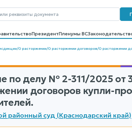
равительство
Президент
Пленумы ВС
Законодательств
говоров
Контакты
Помощь
Поиск
исдикции
/
О расторжении
/
О расторжении договоров
/
О расторжении д
е по делу
№ 2-311/2025
от 
жении договоров купли-про
ителей.
й районный суд (Краснодарский край)