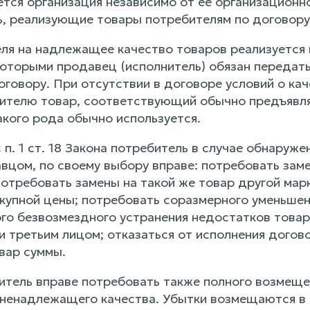
тся организация независимо от ее организационн
, реализующие товары потребителям по договору
ля на надлежащее качество товаров реализуется н
которыми продавец (исполнитель) обязан передать
говору. При отсутствии в договоре условий о кач
ителю товар, соответствующий обычно предъявля
акого рода обычно используется.
 п. 1 ст. 18 Закона потребитель в случае обнаруже
вцом, по своему выбору вправе: потребовать заме
 потребовать замены на такой же товар другой ма
купной цены; потребовать соразмерного уменьшен
го безвозмездного устранения недостатков товар
и третьим лицом; отказаться от исполнения догов
вар суммы.
итель вправе потребовать также полного возмеще
ненадлежащего качества. Убытки возмещаются в 