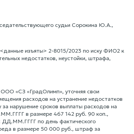
дседательствующего судьи Сорокина Ю.А.,
<данные изъяты> 2-8015/2023 по иску ФИО2 к
ельных недостатков, неустойки, штрафа,
 ООО «СЗ «ГрадОлимп», уточняя свои
змещения расходов на устранение недостатков
у за нарушение сроков выплаты расходов на
М.ГГГГ в размере 467 142 руб. 90 коп.,
с ДД.ММ.ГГГГ по день фактического
еда в размере 50 000 руб., штраф за