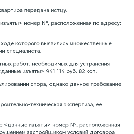
вартира передана истцу.
 изъяты> номер №, расположенная по адресу:
 ходе которого выявились множественные
ии специалиста.
тных работ, необходимых для устранения
анные изъяты> 941 114 руб. 82 коп.
улировании спора, однако данное требование
роительно-техническая экспертиза, ее
ре <данные изъяты> номер №, расположенная
арушением застройщиком условий договора