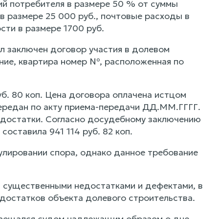
й потребителя в размере 50 % от суммы
в размере 25 000 руб., почтовые расходы в
сти в размере 1700 руб.
л заключен договор участия в долевом
ие, квартира номер №, расположенная по
б. 80 коп. Цена договора оплачена истцом
ередан по акту приема-передачи ДД.ММ.ГГГГ.
недостатки. Согласно досудебному заключению
оставила 941 114 руб. 82 коп.
улировании спора, однако данное требование
с существенными недостатками и дефектами, в
едостатков объекта долевого строительства.
звещался судом надлежащим образом о дне