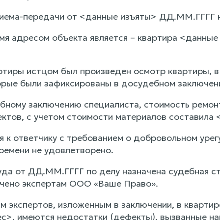
риема-передачи от <данные изъяты> ДД.ММ.ГГГГ к
мя адресом объекта является – квартира <данные
ртиры истцом был произведен осмотр квартиры, в
орые были зафиксированы в досудебном заключен
бному заключению специалиста, стоимость ремон
тов, с учетом стоимости материалов составила <д
 к ответчику с требованием о добровольном урег
ремени не удовлетворено.
да от ДД.ММ.ГГГГ по делу назначена судебная ст
чено экспертам ООО «Ваше Право».
м экспертов, изложенным в заключении, в кварти
ес>, имеются недостатки (дефекты), вызванные н