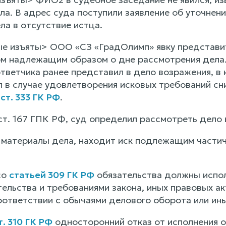
а. В адрес суда поступили заявление об уточнени
ла в отсутствие истца.
е изъяты> ООО «СЗ «ГрадОлимп» явку представит
м надлежащим образом о дне рассмотрения дела. 
тветчика ранее представил в дело возражения, в 
л в случае удовлетворения исковых требований сн
о
ст. 333 ГК РФ
.
ст. 167 ГПК РФ, суд определил рассмотреть дело 
 материалы дела, находит иск подлежащим част
со
статьей 309 ГК РФ
обязательства должны испол
ельства и требованиями закона, иных правовых акт
соответствии с обычаями делового оборота или и
т. 310 ГК РФ
односторонний отказ от исполнения о