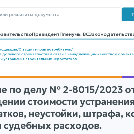
равительство
Президент
Пленумы ВС
Законодательств
говоров
Контакты
Помощь
Поиск
исдикции
/
О защите прав потребителя
/
а долевого строительства в связи с ненадлежащим качеством объекта
и устранения строительных недостатков
е по делу
№ 2-8015/2023
от
ении стоимости устранени
атков, неустойки, штрафа, 
и судебных расходов.