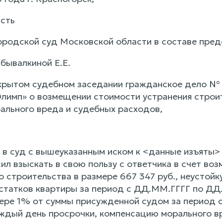
сть
ородской суд Московской области в составе пре
бывалкиной Е.Е.
крытом судебном заседании гражданское дело № 
имп» о возмещении стоимости устранения строит
ального вреда и судебных расходов,
в суд с вышеуказанным иском к <данные изъяты>
сил взыскать в свою пользу с ответчика в счет во
о строительства в размере 667 347 руб., неустойк
статков квартиры за период с ДД.ММ.ГГГГ по ДД.М
мере 1% от суммы присужденной судом за период 
аждый день просрочки, компенсацию морального вр