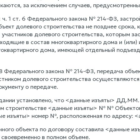
скаются, за исключением случаев, предусмотренны
 ч. 1 ст. 6 Федерального закона № 214-ФЗ, застр
бъект долевого строительства не позднее срока,
 участников долевого строительства, которым за
входящие в состав многоквартирного дома и (или)
гоквартирного дома, имеющей отдельный подъез
т. 8 Федерального закона № 214-ФЗ, передача объ
астником долевого строительства осуществляютс
окументу о передаче.
дании установлено, что <данные изъяты> ДД.ММ.
ом строительстве <данные изъяты> № № Объектом
ые изъяты> номер №, расположенная по адресу: <
нного объекта по договору составила <данные изъ
 своевременно в полном объеме.