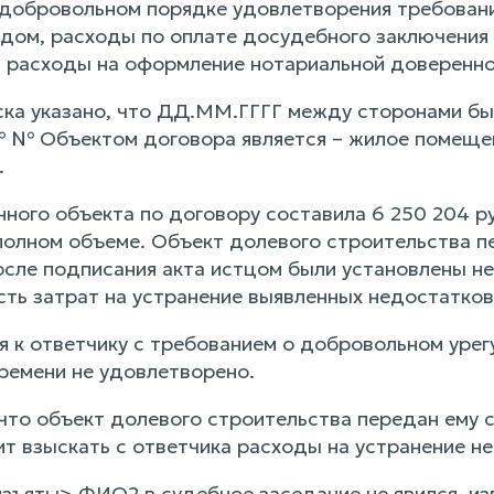
добровольном порядке удовлетворения требовани
дом, расходы по оплате досудебного заключения 
., расходы на оформление нотариальной доверенно
ска указано, что ДД.ММ.ГГГГ между сторонами бы
 № Объектом договора является – жилое помещен
.
ного объекта по договору составила 6 250 204 ру
полном объеме. Объект долевого строительства п
после подписания акта истцом были установлены 
ть затрат на устранение выявленных недостатков с
 к ответчику с требованием о добровольном урег
ремени не удовлетворено.
 что объект долевого строительства передан ему 
ит взыскать с ответчика расходы на устранение н
зъяты> ФИО2 в судебное заседание не явился, и