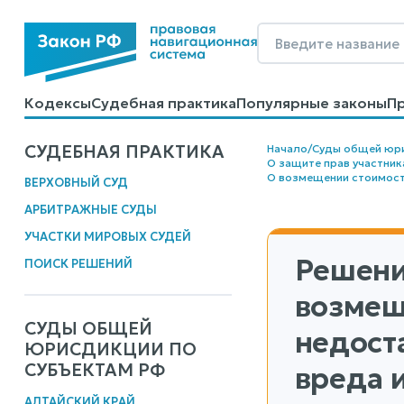
Кодексы
Судебная практика
Популярные законы
П
Калькуляторы
Справочные материалы
Образцы до
СУДЕБНАЯ ПРАКТИКА
Начало
/
Суды общей юр
О защите прав участник
О возмещении стоимост
ВЕРХОВНЫЙ СУД
АРБИТРАЖНЫЕ СУДЫ
УЧАСТКИ МИРОВЫХ СУДЕЙ
Решени
ПОИСК РЕШЕНИЙ
возмещ
СУДЫ ОБЩЕЙ
недост
ЮРИСДИКЦИИ ПО
СУБЪЕКТАМ РФ
вреда 
АЛТАЙСКИЙ КРАЙ