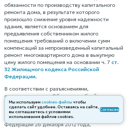
обязанности по производству капитального
ремонта дома, в результате которого
произошло снижение уровня надежности
здания, является основанием для
предъявления собственником жилого
помещения требований о включении сумм
компенсаций за непроизведенный капитальный
ремонт многоквартирного дома в выкупную
цену жилого помещения на основании ч. 7
ст.
32 Жилищного кодекса Российской
Федерации
.
В соответствии с разъяснениями,
содержащимися в Обзоре судебной практики
Мы используем
cookies-файлы
чтобы
Верховного Суда Российской Федерации за
сделать сайт удобнее. Оставаясь на сайте,
Согласен
третий квартал 2012 года, утвержденном
вы соглашаетесь с условиями
Президиумом Верховного Суда Российской
использования файлов cооkies.
Федерации 26 декабря 2012 года,