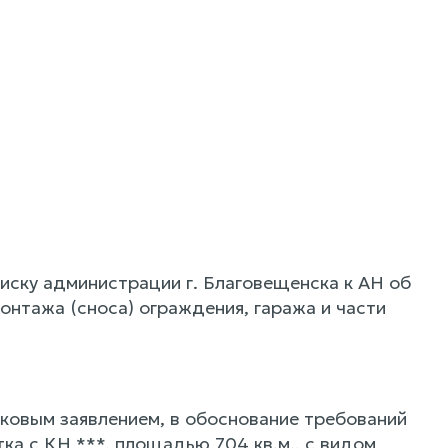
иску администрации г. Благовещенска к АН об
онтажа (сноса) ограждения, гаража и части
ковым заявлением, в обоснование требований
тка с КН ***, площадью 704 кв.м., с видом