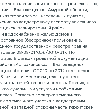
кое управление капитального строительства»,
ции г. Благовещенска Амурской области,
 категории земель населенных пунктов,
ение по кадастровому паспорту земельного
овещенск, планировочный район
- и водоснабжение жилых домов в
остоянное (бессрочное) пользование.
Едином государственном реестре прав на
страции 28-28-01/056/2010-317. По
тация. В рамках проектной документации
йоне «Астрахановка» г. Благовещенск,
одоснабжения. С 2010 по 2012 годы велось
. В связи с изменением действующего
ьства сетей тепло - и водоснабжения, с
и коммунальными услугами необходима
плекса. Согласно проверке земельного
мимо земельного участка с кадастровым
дной и западной стороны часть территории