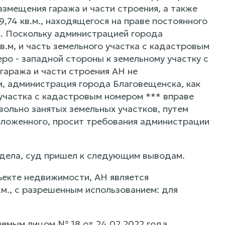
азмещения гаража и части строения, а также
,74 кв.м., находящегося на праве постоянного
я. Поскольку администрацией города
.м, и часть земельного участка с кадастровым
ро - западной стороны к земельному участку с
гаража и части строения АН не
м, администрация города Благовещенска, как
 участка с кадастровым номером *** вправе
вольно занятых земельных участков, путем
зложенного, просит требования администрации
 дела, суд пришел к следующим выводам.
ъекте недвижимости, АН является
.м., с разрешенным использованием: для
емым лицом № 18 от 24.02.2022 года,