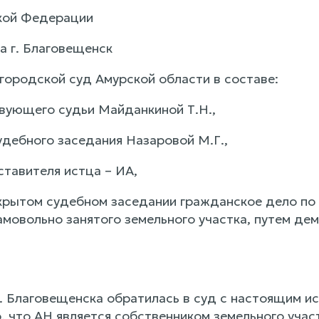
кой Федерации
а г. Благовещенск
городской суд Амурской области в составе:
ующего судьи Майданкиной Т.Н.,
удебного заседания Назаровой М.Г.,
ставителя истца – ИА,
крытом судебном заседании гражданское дело по 
мовольно занятого земельного участка, путем дем
. Благовещенска обратилась в суд с настоящим ис
, что АН является собственником земельного учас