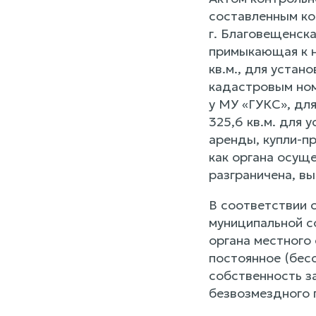
составленным ко
г. Благовещенск
примыкающая к н
кв.м., для устан
кадастровым ном
у МУ «ГУКС», дл
325,6 кв.м. для 
аренды, купли-п
как органа осущ
разграничена, вы
В соответствии 
муниципальной с
органа местного 
постоянное (бес
собственность за
безвозмездного 