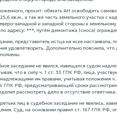
ложенного, просит: обязать АН освободить самов
5,6 кв.м., а так же часть земельного участка с к
еверо-западной и западной стороны к земельному 
о адресу: ***, путём демонтажа (сноса) огражден
дании, представитель истца на иске настаивала, 
ния удовлетворить. Дополнительно пояснила, что
сполнены.
бное заседание не явился, извещался судом надле
ывая, что в силу ч. 1 ст. 35 ГПК РФ, лица, участ
инадлежащими им правами, учитывая положения ч. 
54 ГПК РФ, предусматривающей сроки рассмотрения
еделил рассмотреть дело в отсутствие ответчика.
ретьих лиц в судебное заседание не явились, из
ения. Суд, на основании правил ст. 167 ГПК РФ, 