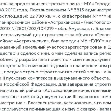
отзыва представителя третьего лица - МУ «Городс
.08.2010 года, Постановлением № 3815 администра
к площадью 22 780 кв. м. с кадастровым № *** из
ланировочном районе «Астрахановка» (местополож
.2010 №2801/202/10-1219 - обл. Амурская, г. Благ
, используемый для строительства объекта «Тепло
айоне «Астрахановка», был передан МУ «ГУКС» в п
 указанный земельный участок зарегистрирован в 
ество и сделок с ним, о чем сделана запись реги
объекту разработана проектно - сметная докумен
 и водоснабжение жилых домов в планировочном ра
, предусмотрено строительство сетей тепло - и в
и II пусковых комплексов вышеуказанного объекта
а Российской Федерации, для завершения строител
ия жителей района «Астрахановка» качественным
оектно - сметной документации III пускового ком
нистрации г. Благовещенска, установлено, что по
используется примыкающая к нему с северо - запа