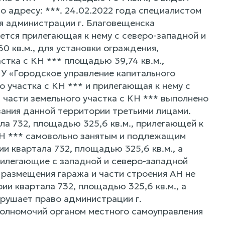
о адресу: ***. 24.02.2022 года специалистом
я администрации г. Благовещенска
уется прилегающая к нему с северо-западной и
0 кв.м., для установки ограждения,
стка с КН *** площадью 39,74 кв.м.,
МУ «Городское управление капитального
 участка с КН *** и прилегающая к нему с
 части земельного участка с КН *** выполнено
вания данной территории третьими лицами.
ла 732, площадью 325,6 кв.м., прилегающей к
 КН *** самовольно занятым и подлежащим
 квартала 732, площадью 325,6 кв.м., а
прилегающие с западной и северо-западной
 размещения гаража и части строения АН не
и квартала 732, площадью 325,6 кв.м., а
нарушает право администрации г.
полномочий органом местного самоуправления