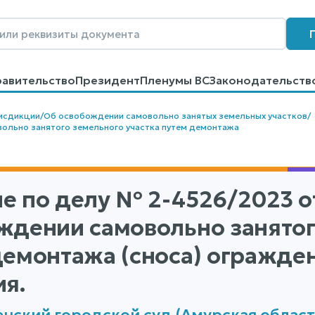
равительство
Президент
Пленумы ВС
Законодательств
говоров
Контакты
Помощь
Поиск
исдикции
/
Об освобождении самовольно занятых земельных участков
/
ольно занятого земельного участка путем демонтажа
е по делу
№ 2-4526/2023
от
ждении самовольно занятого
демонтажа (сноса) огражден
ия.
нский городской суд (Амурская област