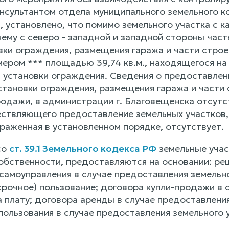
нсультантом отдела муниципального земельного к
а, установлено, что помимо земельного участка с 
ему с северо - западной и западной стороны час
овки ограждения, размещения гаража и части строе
ером *** площадью 39,74 кв.м., находящегося на 
я установки ограждения. Сведения о предоставле
установки ограждения, размещения гаража и части 
родажи, в администрации г. Благовещенска отсутс
ествляющего предоставление земельных участков,
раженная в установленном порядке, отсутствует.
со
ст. 39.1 Земельного кодекса РФ
земельные учас
обственности, предоставляются на основании: реш
самоуправления в случае предоставления земельно
срочное) пользование; договора купли-продажи в 
 плату; договора аренды в случае предоставления
пользования в случае предоставления земельного 