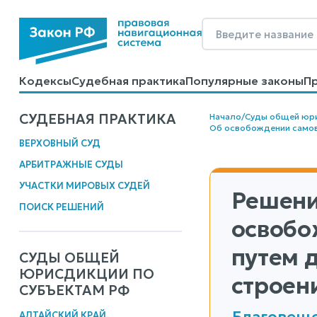
Кодексы
Судебная практика
Популярные законы
П
Калькуляторы
Справочные материалы
Образцы до
СУДЕБНАЯ ПРАКТИКА
Начало
/
Суды общей юр
Об освобождении самов
ВЕРХОВНЫЙ СУД
АРБИТРАЖНЫЕ СУДЫ
УЧАСТКИ МИРОВЫХ СУДЕЙ
Решени
ПОИСК РЕШЕНИЙ
освобо
путем 
СУДЫ ОБЩЕЙ
ЮРИСДИКЦИИ ПО
строен
СУБЪЕКТАМ РФ
Благовеще
АЛТАЙСКИЙ КРАЙ