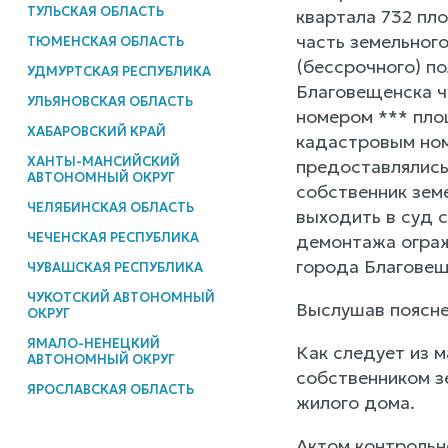
ТУЛЬСКАЯ ОБЛАСТЬ
квартала 732 пло
часть земельног
ТЮМЕНСКАЯ ОБЛАСТЬ
(бессрочного) п
УДМУРТСКАЯ РЕСПУБЛИКА
Благовещенска ч
УЛЬЯНОВСКАЯ ОБЛАСТЬ
номером *** площ
ХАБАРОВСКИЙ КРАЙ
кадастровым ном
ХАНТЫ-МАНСИЙСКИЙ
предоставлялись,
АВТОНОМНЫЙ ОКРУГ
собственник земе
ЧЕЛЯБИНСКАЯ ОБЛАСТЬ
выходить в суд 
ЧЕЧЕНСКАЯ РЕСПУБЛИКА
демонтажа ограж
города Благовещ
ЧУВАШСКАЯ РЕСПУБЛИКА
ЧУКОТСКИЙ АВТОНОМНЫЙ
Выслушав поясне
ОКРУГ
ЯМАЛО-НЕНЕЦКИЙ
Как следует из 
АВТОНОМНЫЙ ОКРУГ
собственником з
ЯРОСЛАВСКАЯ ОБЛАСТЬ
жилого дома.
Актом контрольн