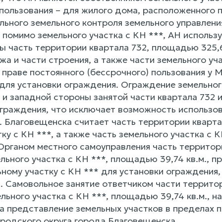
пользования – для жилого дома, расположенного п
льного земельного контроля земельного управлени
 помимо земельного участка с КН ***, АН использ
ы часть территории квартала 732, площадью 325,6
а и части строения, а также части земельного уча
 праве постоянного (бессрочного) пользования у 
для установки ограждения. Ограждение земельного
и западной стороны занятой части квартала 732 и
ограждения, что исключает возможность использо
. Благовещенска считает часть территории кварта
ку с КН ***, а также часть земельного участка с
рганом местного самоуправления часть территории
льного участка с КН ***, площадью 39,74 кв.м., 
ному участку с КН *** для установки ограждения,
 Самовольное занятие ответчиком части территори
льного участка с КН ***, площадью 39,74 кв.м., 
а представление земельных участков в пределах 
ородского округа города Благовещенска.