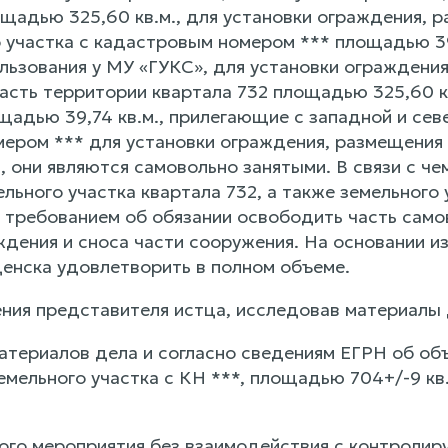
щадью 325,60 кв.м., для установки ограждения, р
о участка с кадастровым номером *** площадью 39
ользования у МУ «ГУКС», для установки ограждени
асть территории квартала 732 площадью 325,60 кв
адью 39,74 кв.м., прилегающие с западной и севе
ером *** для установки ограждения, размещения 
 они являются самовольно занятыми. В связи с че
льного участка квартала 732, а также земельного
с требованием об обязании освободить часть само
дения и сноса части сооружения. На основании и
енска удовлетворить в полном объеме.
ния представителя истца, исследовав материалы
материалов дела и согласно сведениям ЕГРН об об
емельного участка с КН ***, площадью 704+/-9 кв
ого мероприятия без взаимодействия с контролиру