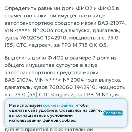
Определить равными доли ФИО2 и ФИО3 в
совместно нажитом имуществе в виде
автотранспортное средство марки ВАЗ-21074,
VIN <***> № 2004 года выпуска, двигатель,
кузов 7602060 1942910, мощность л.с. 75.0
(55) СТС <адрес>, за ГРЗ М 715 ОК О5.
Выделить долю ФИО2 в размере ? доли из
общего имущества супругов в виде
автотранспортного средства марки
ВАЗ-21074, VIN <***> № 2004 года выпуска,
двигатель, кузов 7602060 1942910, мощность
л.с. 75.0 (55) СТС <адрес>, за ГРЗ М № для
обращения на нее взыскания.
Мы используем
cookies-файлы
чтобы
сделать сайт удобнее. Оставаясь на сайте,
Согласен
Решение может быть обжаловано в Верховный
вы соглашаетесь с условиями
использования файлов cооkies.
Суд Республики Дагестан в течение месяца со
дня его принятия в окончательной