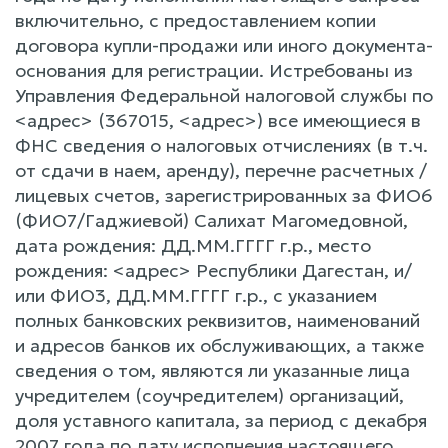
включительно, c предоставлением копии
договора купли-продажи или иного документа-
основания для регистрации. Истребованы из
Управления Федеральной налоговой службы по
<адрес> (367015, <адрес>) все имеющиеся в
ФНС сведения o налоговых отчислениях (в т.ч.
от сдачи в наем, аренду), перечне расчетных /
лицевых счетов, зарегистрированных за ФИО6
(ФИО7/Гaджиевой) Салихат Магомедовной,
дата рождения: ДД.ММ.ГГГГ г.р., место
рождения: <адрес> Республики Дагестан, и/
или ФИО3, ДД.ММ.ГГГГ г.р., c указанием
полных банковских реквизитов, наименований
и адресов банков их обслуживающих, a также
сведения o том, являются ли указанные лица
учредителем (соучредителем) организаций,
доля уставного капитала, за период c декабря
2007 года по дату исполнения настоящего