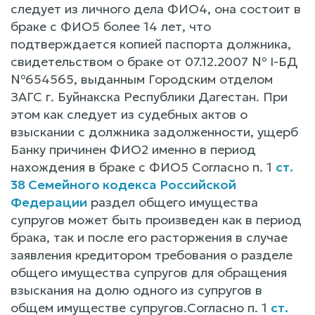
следует из личного дела ФИО4, она состоит в
браке c ФИО5 более 14 лет, что
подтверждается копией паспорта должника,
свидетельством о браке от 07.12.2007 № I-БД
№654565, выданным Городским отделом
ЗАГС г. Буйнакска Республики Дагестан. При
этом как следует из судебных актов o
взыскании c должника задолженности, ущерб
Банку причинен ФИО2 именно в период
нахождения в браке c ФИО5 Согласно п. 1
ст.
38 Семейного кодекса Российской
Федерации
раздел общего имущества
супругов может быть произведен как в период
брака, так и после его расторжения в случае
заявления кредитором требования o разделе
общего имущества супругов для обращения
взыскания на долю одного из супругов в
общем имуществе супругов.Согласно п. 1
ст.