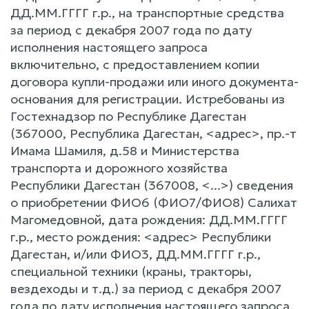
ДД.ММ.ГГГГ г.р., на транспортные средства
за период c декабря 2007 года по дату
исполнения настоящего запроса
включительно, c предоставлением копии
договора купли-продажи или иного документа-
основания для регистрации. Истребованы из
Гостехнадзор по Республике Дагестан
(367000, Республика Дaгестан, <адрес>, пр.-т
Имама Шамиля, д.58 и Министерства
транспорта и дорожного хозяйства
Республики Дагестан (367008, <...>) сведения
o приобретении ФИО6 (ФИО7/ФИО8) Салихат
Магомедовной, дата рождения: ДД.ММ.ГГГГ
г.р., место рождения: <адрес> Республики
Дагестан, и/или ФИО3, ДД.ММ.ГГГГ г.р.,
специальной техники (краны, тракторы,
вездеходы и т.д.) за период c декабря 2007
года по дату исполнения настоящего запроса