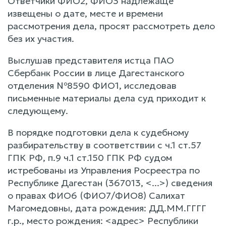
Ответчики ФИО2, ФИО3 надлежаще
извещены о дате, месте и времени
рассмотрения дела, просят рассмотреть дело
без их участия.
Выслушав представителя истца ПАО
Сбербанк России в лице Дагестанского
отделения №8590 ФИО1, исследовав
письменные материалы дела суд приходит к
следующему.
B порядке подготовки дела к судебному
разбирательству в соответствии c ч.1 ст.57
ГПК РФ, п.9 ч.1 ст.150 ГПК РФ судом
истребованы из Управления Росреестра по
Республике Дагестан (367013, <...>) сведения
o правах ФИО6 (ФИО7/ФИО8) Салихат
Магомедовны, дата рождения: ДД.ММ.ГГГГ
г.р., место рождения: <адрес> Республики